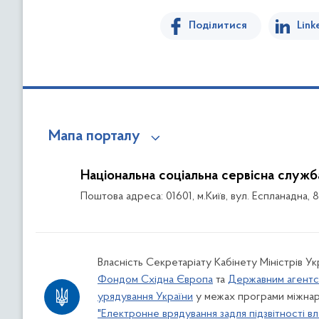
Поділитися
Link
Мапа порталу
Національна соціальна сервісна служб
Поштова адреса: 01601, м.Київ, вул. Еспланадна, 
Власність Секретаріату Кабінету Міністрів У
Фондом Східна Європа
та
Державним агентс
урядування України
у межах програми міжнар
"Електронне врядування задля підзвітності вл