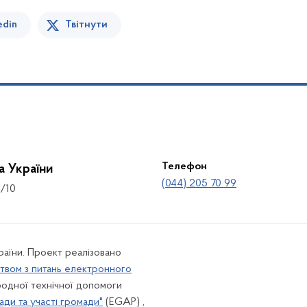
edin
Твітнути
Телефон
а України
(044) 205 70 99
8/10
країни. Проект реалізовано
твом з питань електронного
одної технічної допомоги
ади та участі громади"
(EGAP) ,