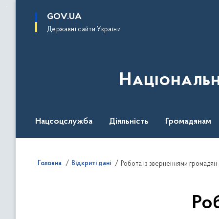
до
основного
GOV.UA
вмісту
Державні сайти України
Національн
Нацсоцслужба
Діяльність
Громадянам
Головна
Відкриті дані
Робота із зверненнями громадян
Ро