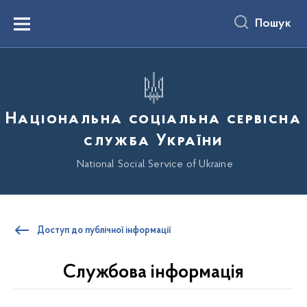
до
основного
Пошук
вмісту
Menu
Національна соціальна сервісна
служба України
National Social Service of Ukraine
Доступ до публічної інформації
Службова інформація