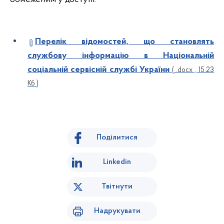
Перелік відомостей, що становлять
службову інформацію в Національній
соціальній сервісній службі України
( .docx , 15.23
Кб )
Поділитися
Linkedin
Твітнути
Надрукувати