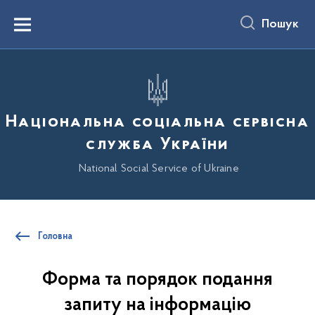
до
основного
Пошук
вмісту
Menu
Національна соціальна сервісна
служба України
National Social Service of Ukraine
Головна
Форма та порядок подання
запиту на інформацію