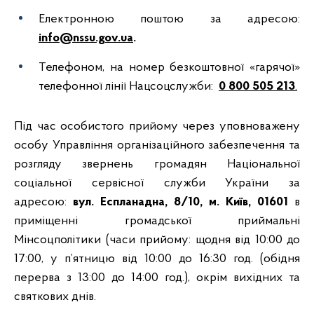
Електронною поштою за адресою:
info@nssu.gov.ua
.
Телефоном, на номер безкоштовної «гарячої»
телефонної лінії Нацсоцслужби:
0 800 505 213
.
Під час особистого прийому через уповноважену
особу Управління організаційного забезпечення та
розгляду звернень громадян Національної
соціальної сервісної служби України за
адресою:
вул. Еспланадна, 8/10, м. Київ, 01601
в
приміщенні громадської приймальні
Мінсоцполітики (часи прийому: щодня від 10:00 до
17:00, у п’ятницю від 10:00 до 16:30 год. (обідня
перерва з 13:00 до 14:00 год.), окрім вихідних та
святкових днів.