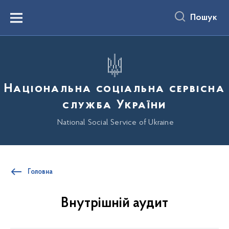
до
основного
Пошук
вмісту
Menu
Національна соціальна сервісна
служба України
National Social Service of Ukraine
Головна
Внутрішній аудит