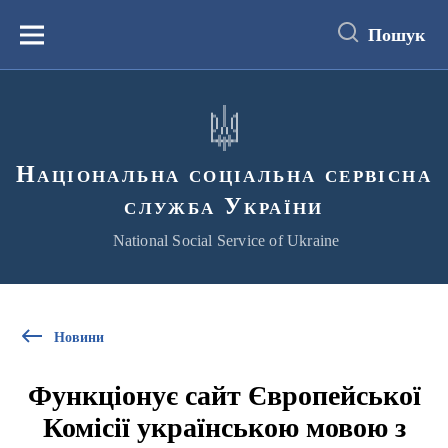
до
основного
Пошук
вмісту
Menu
Національна соціальна сервісна
служба України
National Social Service of Ukraine
Новини
Функціонує сайт Європейської
Комісії українською мовою з