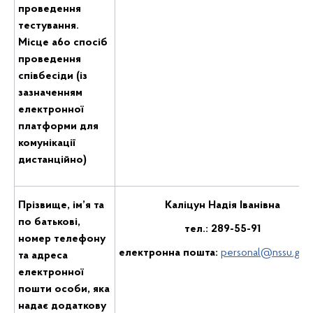
проведення
тестування.
Місце a6o спосіб
проведення
співбесіди (із
зазначенням
електронної
платформи для
комунікації
дистанційно)
Прізвище, ім’я та
Каліцун Надія Іванівна
по батькові,
тел.: 289-55-91
номер телефону
електронн
а
пошт
а:
personal@nssu.gov
та адреса
електронної
пошти особи, яка
надає додаткову