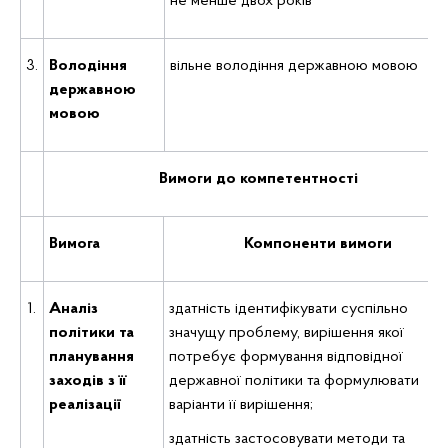
не менше двох років
3.
Володіння
вільне володіння державною мовою
державною
мовою
Вимоги до компетентності
Вимога
Компоненти вимоги
1.
Аналіз
здатність ідентифікувати суспільно
політики та
значущу проблему, вирішення якої
планування
потребує формування відповідної
заходів з її
державної політики та формулювати
реалізації
варіанти її вирішення;
здатність застосовувати методи та