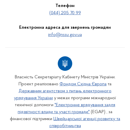
Телефон
(044) 205 70 99
Електронна адреса для звернень громадян
info@nssu.gov.ua
Власність Секретаріату Кабінету Міністрів України.
Проект реалізовано
Фондом Східна Європа
та
Державним агентством з питань електронного
урядування України
у межах програми міжнародної
технічної допомоги
"Електронне врядування задля
підзвітності влади та участі громади"
(EGAP) , за
фінансової підтримки
Швейцарської агенції розвитку та
співробітництва