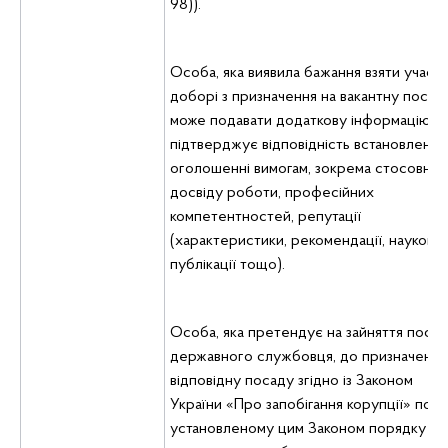
98)).
Особа, яка виявила бажання взяти участь
доборі з призначення на вакантну посаду
може подавати додаткову інформацію, я
підтверджує відповідність встановленим
оголошенні вимогам, зокрема стосовно
досвіду роботи, професійних
компетентностей, репутації
(характеристики, рекомендації, наукові
публікації тощо).
Особа, яка претендує на зайняття поса
державного службовця, до призначення
відповідну посаду згідно із Законом
України «Про запобігання корупції» пода
установленому цим Законом порядку