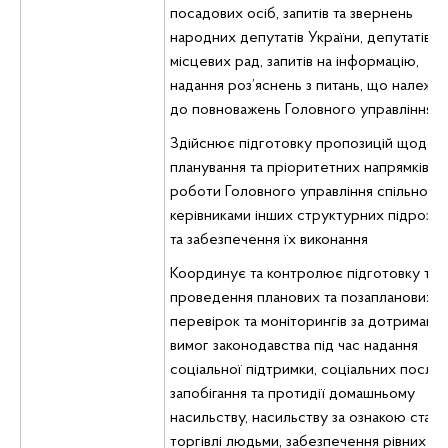
посадових осіб, запитів та звернень
народних депутатів України, депутатів
місцевих рад, запитів на інформацію,
надання роз’яснень з питань, що належат
до повноважень Головного управління.
Здійснює підготовку пропозицій щодо
планування та пріоритетних напрямків
роботи Головного управління спільно з
керівниками інших структурних підрозділ
та забезпечення їх виконання
Координує та контролює підготовку та
проведення планових та позапланових
перевірок та моніторингів за дотриманн
вимог законодавства під час надання
соціальної підтримки, соціальних послуг
запобігання та протидії домашньому
насильству, насильству за ознакою статі,
торгівлі людьми, забезпечення рівних пр