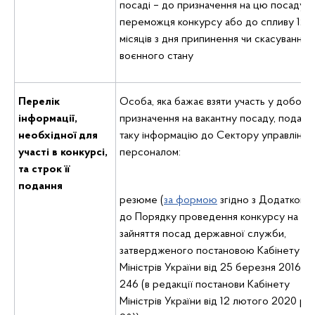
посаді – до призначення на цю посаду
переможця конкурсу або до спливу 12
місяців з дня припинення чи скасування
воєнного стану
Перелік
Особа, яка бажає взяти участь у доборі 
інформаці
,
призначення на вакантну посаду, подає
необхідної для
таку інформацію до Сектору управління
участі в конкурсі,
персоналом:
та строк її
подання
резюме (
за формою
згідно з Додатком 2
до Порядку проведення конкурсу на
зайняття посад державної служби,
затвердженого постановою Кабінету
Міністрів України від 25 березня 2016 р
246 (в редакції постанови Кабінету
Міністрів України від 12 лютого 2020 р.