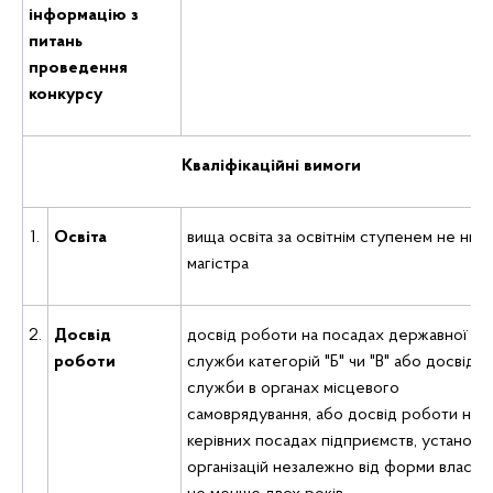
інформацію з
питань
проведення
конкурсу
Кваліфікаційні вимоги
1.
Освіта
вища освіта за освітнім ступенем не ниж
магістра
2.
Досвід
досвід роботи на посадах державної
роботи
служби категорій "Б" чи "В" або досвід
служби в органах місцевого
самоврядування, або досвід роботи на
керівних посадах підприємств, установ т
організацій незалежно від форми власно