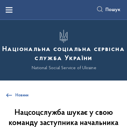
до
основного
Пошук
вмісту
Menu
Національна соціальна сервісна
служба України
National Social Service of Ukraine
Новини
Нацсоцслужба шукає у свою
команду заступника начальника