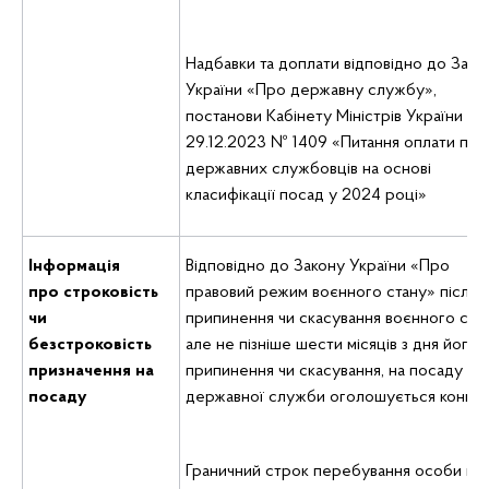
Надбавки та доплати відповідно до Зако
України «Про державну службу»,
постанови Кабінету Міністрів України від
29.12.2023 № 1409 «Питання оплати пра
державних службовців на основі
класифікації посад у 2024 році»
Інформація
Відповідно до Закону України «Про
про
строковість
правовий режим воєнного стану» після
чи
припинення чи скасування воєнного стан
безстроковість
але не пізніше шести місяців з дня його
призначення на
припинення чи скасування, на посаду
посаду
державної служби оголошується конкур
Граничний строк перебування особи на