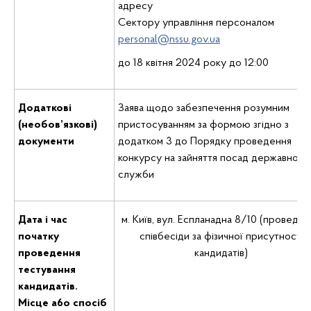
адресу
Сектору управління персоналом
personal@nssu.gov.ua
до 18 квітня 2024 року до 12:00
Додаткові
Заява щодо забезпечення розумним
(необов’язкові)
пристосуванням за формою згідно з
документи
додатком 3 до Порядку проведення
конкурсу на зайняття посад державної
служби
Дата i час
м. Київ, вул. Еспланадна 8/10 (проведен
початку
співбесіди за фізичної присутності
проведення
кандидатів)
тестування
кандидатів.
Місце a6o спосіб