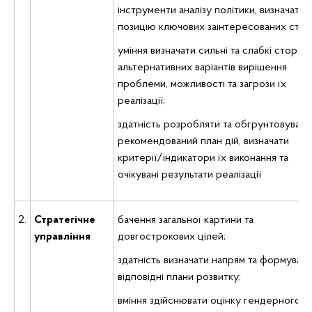
інструменти аналізу політики, визначати
позицію ключових заінтересованих сторі
уміння визначати сильні та слабкі сторон
альтернативних варіантів вирішення
проблеми, можливості та загрози їх
реалізації;
здатність розробляти та обгрунтовувати
рекомендований план дій, визначати
критерії/індикатори їх виконання та
очікувані результати реалізації
2.
Стратегічне
бачення загальної картини та
управління
довгострокових цілей;
здатність визначати напрям та формувати
відповідні плани розвитку;
вміння здійснювати оцінку гендерного