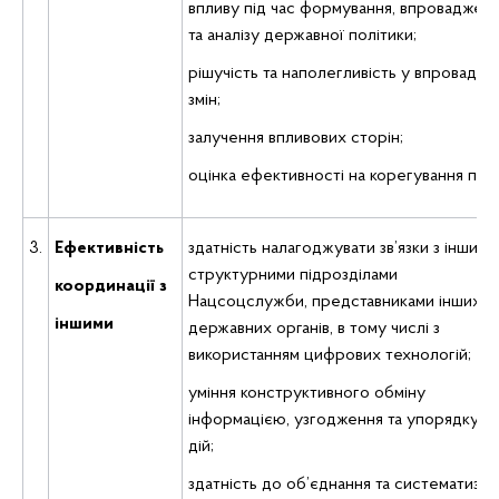
впливу під час формування, впроваджен
та аналізу державної політики;
рішучість та наполегливість у впровадже
змін;
залучення впливових сторін;
оцінка ефективності на корегування план
3.
Ефективність
здатність налагоджувати зв’язки з іншими
структурними підрозділами
координації з
Нацсоцслужби, представниками інших
іншими
державних органів, в тому числі з
використанням цифрових технологій;
уміння конструктивного обміну
інформацією, узгодження та упорядкува
дій;
здатність до об’єднання та систематизаці