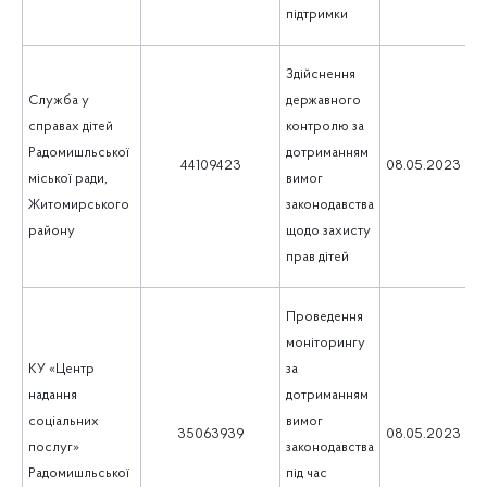
підтримки
Здійснення
Служба у
державного
справах дітей
контролю за
Радомишльської
дотриманням
1
44109423
08.05.2023
міської ради,
вимог
Житомирського
законодавства
району
щодо захисту
прав дітей
Проведення
моніторингу
КУ «Центр
за
надання
дотриманням
соціальних
вимог
1
35063939
08.05.2023
послуг»
законодавства
Радомишльської
під час