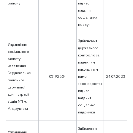
району
під час
надання
соціальних
послуг
Здійснення
Управління
державного
соціального
контролю за
захисту
належним
населення
виконанням
Бердичівської
1
03192804
вимог
24.07.2023
районної
законодавства
державної
під час
адміністрації
надання
відділ №1 м.
соціальної
Андрушівка
підтримки
Здійснення
Управління