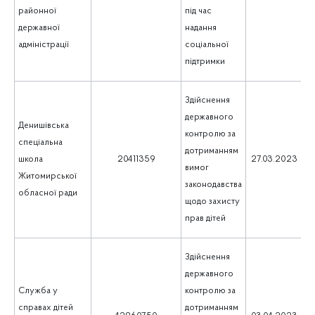
районної
під час
державної
надання
адміністрації
соціальної
підтримки
Здійснення
державного
Денишівська
контролю за
спеціальна
дотриманням
5
школа
20411359
27.03.2023
вимог
Житомирської
законодавства
обласної ради
щодо захисту
прав дітей
Здійснення
державного
Служба у
контролю за
справах дітей
дотриманням
1