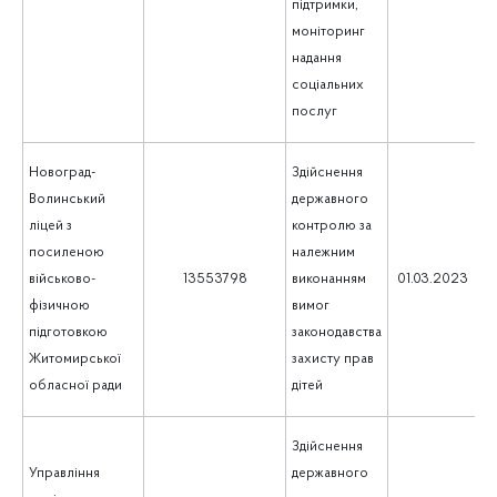
підтримки,
моніторинг
надання
соціальних
послуг
Новоград-
Здійснення
Волинський
державного
ліцей з
контролю за
посиленою
належним
5
військово-
13553798
виконанням
01.03.2023
фізичною
вимог
підготовкою
законодавства
Житомирської
захисту прав
обласної ради
дітей
Здійснення
Управління
державного