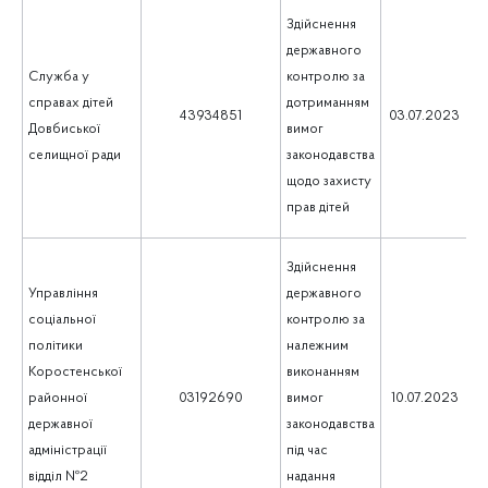
Здійснення
державного
Служба у
контролю за
справах дітей
дотриманням
1
43934851
03.07.2023
Довбиської
вимог
селищної ради
законодавства
щодо захисту
прав дітей
Здійснення
Управління
державного
соціальної
контролю за
політики
належним
Коростенської
виконанням
1
районної
03192690
вимог
10.07.2023
державної
законодавства
адміністрації
під час
відділ №2
надання