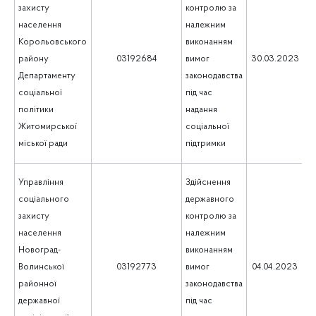
захисту
контролю за
населення
належним
Корольовського
виконанням
1
району
03192684
вимог
30.03.2023
Департаменту
законодавства
соціальної
під час
політики
надання
Житомирської
соціальної
міської ради
підтримки
Управління
Здійснення
соціального
державного
захисту
контролю за
населення
належним
Новоград-
виконанням
1
Волинської
03192773
вимог
04.04.2023
районної
законодавства
державної
під час