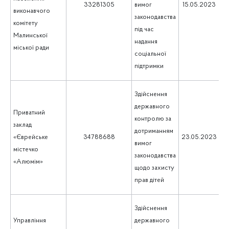
33281305
вимог
15.05.2023
виконавчого
законодавства
комітету
під час
Малинської
надання
міської ради
соціальної
підтримки
Здійснення
державного
Приватний
контролю за
заклад
дотриманням
5
«Єврейське
34788688
23.05.2023
вимог
містечко
законодавства
«Алюмім»
щодо захисту
прав дітей
Здійснення
Управління
державного