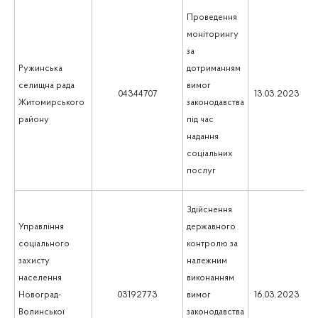
Проведення
моніторингу
за
Ружинська
дотриманням
селищна рада
вимог
1
04344707
13.03.2023
Житомирського
законодавства
району
під час
надання
соціальних
послуг
Здійснення
Управління
державного
соціального
контролю за
захисту
належним
населення
виконанням
1
Новоград-
03192773
вимог
16.03.2023
Волинської
законодавства