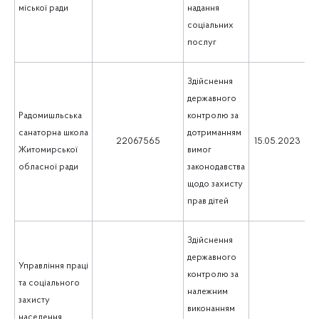
міської ради
надання
соціальних
послуг
Здійснення
державного
Радомишльська
контролю за
санаторна школа
дотриманням
5
22067565
15.05.2023
Житомирської
вимог
обласної ради
законодавства
щодо захисту
прав дітей
Здійснення
державного
Управління праці
контролю за
та соціального
належним
захисту
виконанням
населення
1