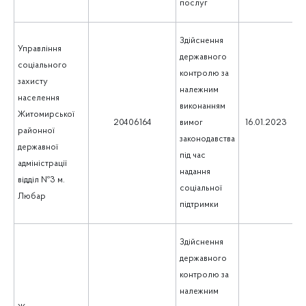
послуг
Здійснення
Управління
державного
соціального
контролю за
захисту
належним
населення
виконанням
Житомирської
1
20406164
вимог
16.01.2023
районної
законодавства
державної
під час
адміністрації
надання
відділ №3 м.
соціальної
Любар
підтримки
Здійснення
державного
контролю за
належним