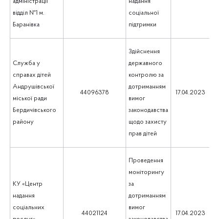
адміністрації
надання
відділ №1 м.
соціальної
Баранівка
підтримки
Здійснення
Служба у
державного
справах дітей
контролю за
Андрушівської
дотриманням
1
44096378
17.04.2023
міської ради
вимог
Бердичівського
законодавства
району
щодо захисту
прав дітей
Проведення
моніторингу
КУ «Центр
за
надання
дотриманням
соціальних
вимог
1
44021124
17.04.2023