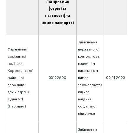
підприємця
(серія (за
наявності) та
номер паспорта)
Здійснення
Управління
державного
соціальної
контролю за
політики
належним
Коростенської
виконанням
1
районної
03192690
вимог
09.01.2023
державної
законодавства
адміністрації
під час
відділ №1
надання
(Народичі)
соціальної
підтримки
Здійснення