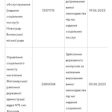
дотриманням
обслуговування
вимог
1
(надання
13571715
19.06.2023
законодавства
соціальних
під час
послуг)»
надання
Новоград-
соціальних
Волинської
послуг
міської ради
Здійснення
Управління
державного
соціального
контролю за
захисту
належним
населення
виконанням
Житомирської
1
20406164
вимог
30.06.2023
районної
законодавства
державної
під час
адміністрації
надання
відділ №8 смт.
соціальної
Хорошів