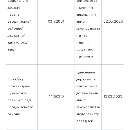
соціального
контролю за
захисту
належним
населення
виконанням
1
Бердичівської
03192804
вимог
02.03.2023
районної
законодавства
державної
під час
адміністрації
надання
відділ
соціальної
підтримки
Здійснення
Служба у
державного
справах дітей
контролю за
Ружинської
дотриманням
1
44100310
13.03.2023
селищної ради
вимог
Бердичівського
законодавства
району
щодо захисту
прав дітей