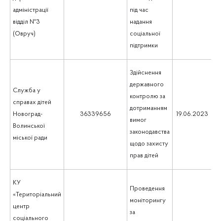
адміністрації
під час
відділ №3
надання
(Овруч)
соціальної
підтримки
Здійснення
державного
Служба у
контролю за
справах дітей
дотриманням
1
Новоград-
36339656
19.06.2023
вимог
Волинської
законодавства
міської ради
щодо захисту
прав дітей
КУ
Проведення
«Територіальний
моніторингу
центр
за
соціального