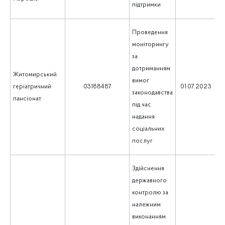
підтримки
Проведення
моніторингу
за
дотриманням
Житомирський
вимог
1
геріатричний
03188487
01.07.2023
законодавства
пансіонат
під час
надання
соціальних
послуг
Здійснення
державного
контролю за
належним
виконанням