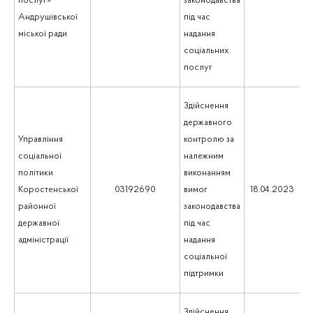
послуг»
законодавства
Андрушівської
під час
міської ради
надання
соціальних
послуг
Здійснення
державного
Управління
контролю за
соціальної
належним
політики
виконанням
1
Коростенської
03192690
вимог
18.04.2023
районної
законодавства
державної
під час
адміністрації
надання
соціальної
підтримки
Здійснення