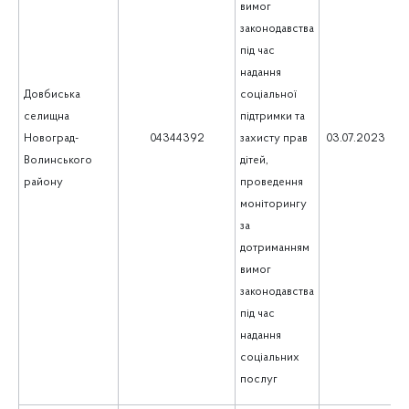
вимог
законодавства
під час
надання
Довбиська
соціальної
селищна
підтримки та
1
Новоград-
04344392
захисту прав
03.07.2023
Волинського
дітей,
району
проведення
моніторингу
за
дотриманням
вимог
законодавства
під час
надання
соціальних
послуг