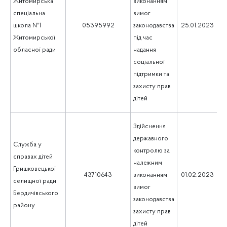
Житомирська
виконанням
спеціальна
вимог
5
школа №1
05395992
законодавства
25.01.2023
Житомирської
під час
обласної ради
надання
соціальної
підтримки та
захисту прав
дітей
Здійснення
державного
Служба у
контролю за
справах дітей
належним
Гришковецької
1
43710643
виконанням
01.02.2023
селищної ради
вимог
Бердичівського
законодавства
району
захисту прав
дітей