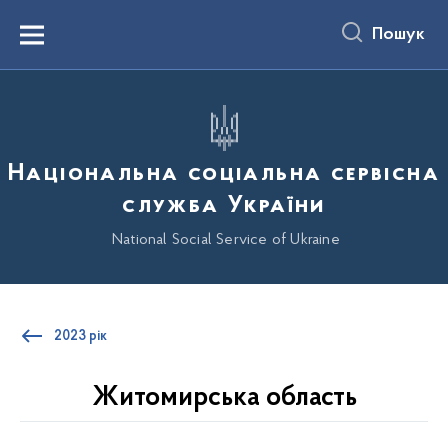
до
основного
Пошук
вмісту
Menu
Національна соціальна сервісна
служба України
National Social Service of Ukraine
2023 рік
Житомирська область