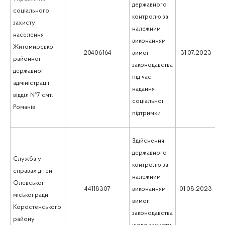
державного
соціального
контролю за
захисту
належним
населення
виконанням
Житомирської
1
20406164
вимог
31.07.2023
районної
законодавства
державної
під час
адміністрації
надання
відділ №7 смт.
соціальної
Романів
підтримки
Здійснення
державного
Служба у
контролю за
справах дітей
належним
Олевської
1
44118307
виконанням
01.08.2023
міської ради
вимог
Коростенського
законодавства
району