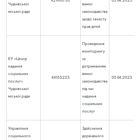
42960750
03.04.2023
Чуднівської
вимог
міської ради
законодавства
щодо захисту
прав дітей
Проведення
моніторингу
КУ «Центр
за
надання
дотриманням
соціальних
вимог
1
44155223
03.04.2023
послуг»
законодавства
Чуднівської
під час
міської ради
надання
соціальних
послуг
Управління
Здійснення
соціального
державного