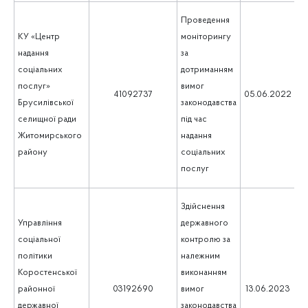
Проведення
КУ «Центр
моніторингу
надання
за
соціальних
дотриманням
послуг»
вимог
1
41092737
05.06.2022
Брусилівської
законодавства
селищної ради
під час
Житомирського
надання
району
соціальних
послуг
Здійснення
Управління
державного
соціальної
контролю за
політики
належним
Коростенської
виконанням
1
районної
03192690
вимог
13.06.2023
державної
законодавства