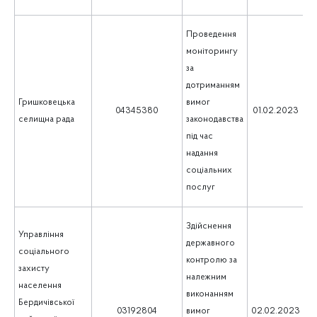
Проведення
моніторингу
за
дотриманням
Гришковецька
вимог
1
04345380
01.02.2023
селищна рада
законодавства
під час
надання
соціальних
послуг
Здійснення
Управління
державного
соціального
контролю за
захисту
належним
населення
виконанням
Бердичівської
1
03192804
вимог
02.02.2023