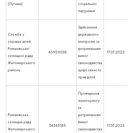
(Лугини)
соціальної
підтримки
Здійснення
Служба у
державного
справах дітей
контролю за
Романівської
дотриманням
1
43959038
17.07.2023
селищної ради
вимог
Житомирського
законодавства
району
щодо захисту
прав дітей
Проведення
моніторингу
за
Романівська
дотриманням
селищна рада
вимог
1
04345185
17.07.2023
Житомирського
законодавства