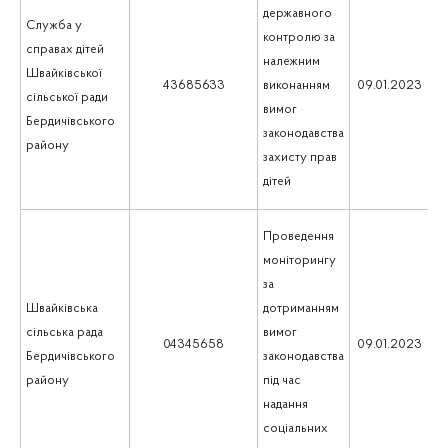
державного
Служба у
контролю за
справах дітей
належним
Швайківської
1
43685633
виконанням
09.01.2023
сільської ради
вимог
Бердичівського
законодавства
району
захисту прав
дітей
Проведення
моніторингу
за
Швайківська
дотриманням
сільська рада
вимог
1
04345658
09.01.2023
Бердичівського
законодавства
району
під час
надання
соціальних