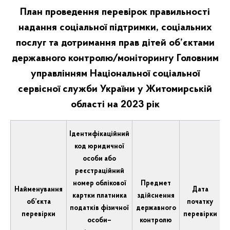
План проведення перевірок правильності
надання соціальної підтримки, соціальних
послуг та дотримання прав дітей об’єктами
державного контролю/моніторингу Головним
управлінням Національної соціальної
сервісної служби України у Житомирській
області на 2023 рік
Ідентифікаційний
код юридичної
особи або
реєстраційний
номер облікової
Предмет
Найменування
Дата
картки платника
здійснення
об’єкта
початку
з
податків фізичної
державного
перевірки
перевірки
п
особи–
контролю