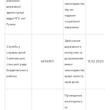
районної
законодавства
державної
під час
адміністрації
надання
відділ №2 смт
соціальної
Ружин
підтримки
Здійснення
Служба у
державного
справах дітей
контролю за
Семенівської
дотриманням
1
44361817
15.02.2023
сільської ради
вимог
Бердичівського
законодавства
району
щодо захисту
прав дітей
Проведення
моніторингу
за