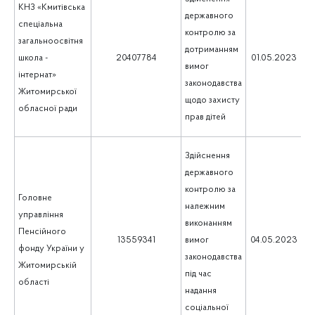
КНЗ «Кмитівська
державного
спеціальна
контролю за
загальноосвітня
дотриманням
5
школа -
20407784
01.05.2023
вимог
інтернат»
законодавства
Житомирської
щодо захисту
обласної ради
прав дітей
Здійснення
державного
контролю за
Головне
належним
управління
виконанням
Пенсійного
1
13559341
вимог
04.05.2023
фонду України у
законодавства
Житомирській
під час
області
надання
соціальної