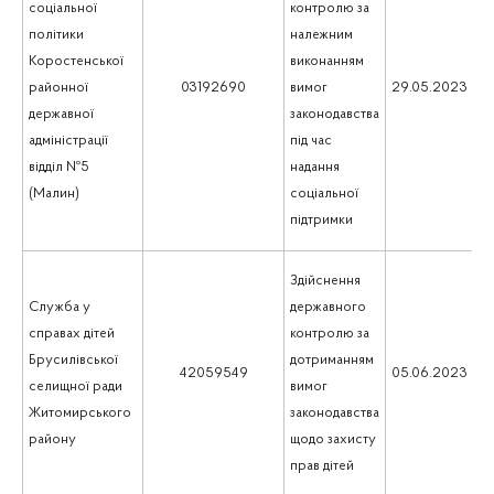
соціальної
контролю за
політики
належним
Коростенської
виконанням
1
районної
03192690
вимог
29.05.2023
державної
законодавства
адміністрації
під час
відділ №5
надання
(Малин)
соціальної
підтримки
Здійснення
Служба у
державного
справах дітей
контролю за
Брусилівської
дотриманням
1
42059549
05.06.2023
селищної ради
вимог
Житомирського
законодавства
району
щодо захисту
прав дітей