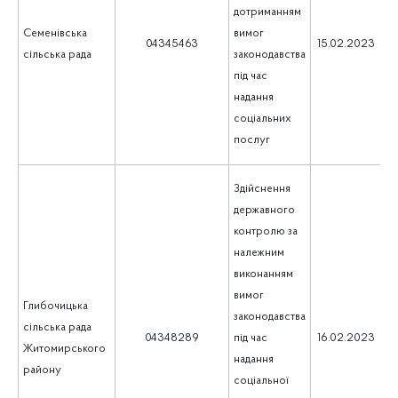
дотриманням
Семенівська
вимог
1
04345463
15.02.2023
сільська рада
законодавства
під час
надання
соціальних
послуг
Здійснення
державного
контролю за
належним
виконанням
вимог
Глибочицька
законодавства
сільська рада
1
04348289
під час
16.02.2023
Житомирського
надання
району
соціальної