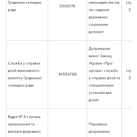
Градизька селищна
законодавства під
серпе
21063176
рада
час надання
202
державних
соціальних
допомог
Дотримання
вимог Закону
Служба у справах
України «Про
дітей виконавчого
органи і служби
серпе
44586788
комітету Градизької
у справах дітей та
202
селищної ради
спеціалізовані
установи для
дітей»
Відділ № 4 з питань
призначення та
Перевірка
виплати державної
дотримання