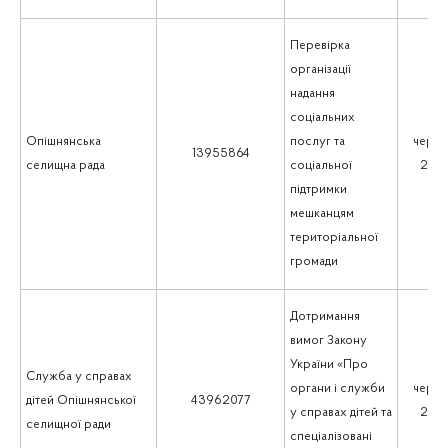
Перевірка
організації
надання
соціальних
Опішнянська
послуг та
черве
13955864
селищна рада
соціальної
202
підтримки
мешканцям
територіальної
громади
Дотримання
вимог Закону
України «Про
Служба у справах
органи і служби
черве
дітей Опішнянської
43962077
у справах дітей та
202
селищної ради
спеціалізовані