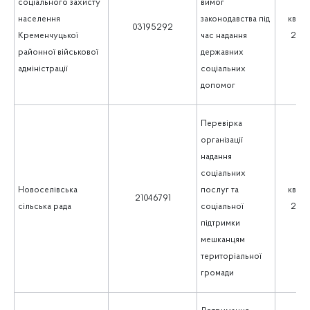
соціального захисту
вимог
населення
законодавства під
квіте
03195292
Кременчуцької
час надання
202
районної військової
державних
адміністрації
соціальних
допомог
Перевірка
організації
надання
соціальних
Новоселівська
послуг та
квіте
21046791
сільська рада
соціальної
202
підтримки
мешканцям
територіальної
громади