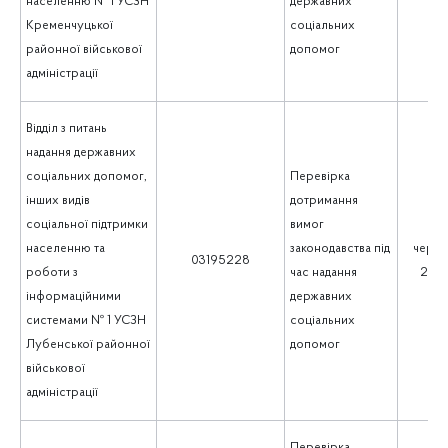
населенню № 1 УСЗН
державних
Кременчуцької
соціальних
районної військової
допомог
адміністрації
Відділ з питань
надання державних
соціальних допомог,
Перевірка
інших видів
дотримання
соціальної підтримки
вимог
населенню та
законодавства під
черве
03195228
роботи з
час надання
202
інформаційними
державних
системами № 1 УСЗН
соціальних
Лубенської районної
допомог
військової
адміністрації
Перевірка