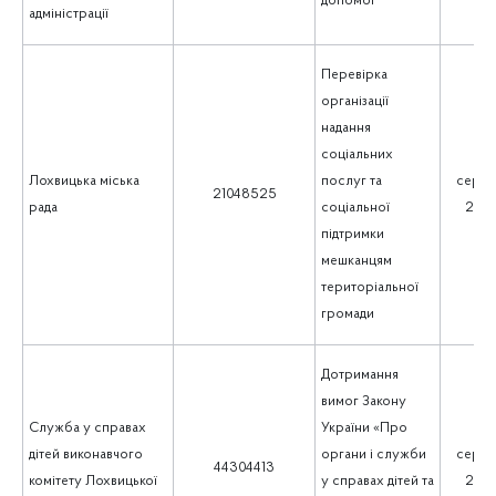
допомог
адміністрації
Перевірка
організації
надання
соціальних
Лохвицька міська
послуг та
серпе
21048525
рада
соціальної
202
підтримки
мешканцям
територіальної
громади
Дотримання
вимог Закону
Служба у справах
України «Про
дітей виконавчого
органи і служби
серпе
44304413
комітету Лохвицької
у справах дітей та
202