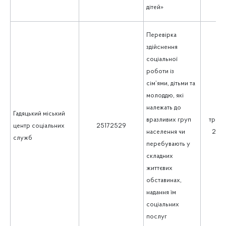
дітей»
Перевірка
здійснення
соціальної
роботи із
сім’ями, дітьми та
молоддю, які
належать до
Гадяцький міський
вразливих груп
траве
центр соціальних
25172529
населення чи
202
служб
перебувають у
складних
життєвих
обставинах,
надання їм
соціальних
послуг