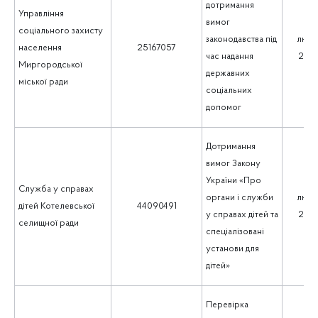
дотримання
Управління
вимог
соціального захисту
законодавства під
люти
населення
25167057
час надання
202
Миргородської
державних
міської ради
соціальних
допомог
Дотримання
вимог Закону
України «Про
Служба у справах
органи і служби
люти
дітей Котелевської
44090491
у справах дітей та
202
селищної ради
спеціалізовані
установи для
дітей»
Перевірка