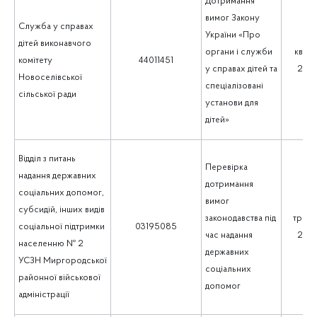
Дотримання
вимог Закону
Служба у справах
України «Про
дітей виконавчого
органи і служби
квіте
комітету
44011451
у справах дітей та
202
Новоселівської
спеціалізовані
сільської ради
установи для
дітей»
Відділ з питань
Перевірка
надання державних
дотримання
соціальних допомог,
вимог
субсидій, інших видів
законодавства під
траве
соціальної підтримки
03195085
час надання
202
населенню № 2
державних
УСЗН Миргородської
соціальних
районної військової
допомог
адміністрації