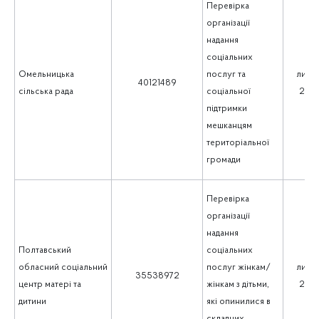
Перевірка
організації
надання
соціальних
Омельницька
послуг та
липе
40121489
сільська рада
соціальної
202
підтримки
мешканцям
територіальної
громади
Перевірка
організації
надання
Полтавський
соціальних
обласний соціальний
послуг жінкам/
липе
35538972
центр матері та
жінкам з дітьми,
202
дитини
які опинилися в
складних