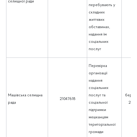
селищної ради
перебувають у
складних
життєвих
обставинах,
надання їм
соціальних
послуг
Перевірка
організації
надання
соціальних
Машівська селищна
послуг та
берез
21047618
рада
соціальної
202
підтримки
мешканцям
територіальної
громади