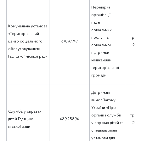
Перевірка
організації
надання
Комунальна установа
соціальних
«Територіальний
послуг та
траве
центр соціального
37097747
соціальної
202
обслуговування»
підтримки
Гадяцької міської ради
мешканцям
територіальної
громади
Дотримання
вимог Закону
України «Про
Служба у справах
органи і служби
траве
дітей Гадяцької
43925894
у справах дітей та
202
міської ради
спеціалізовані
установи для