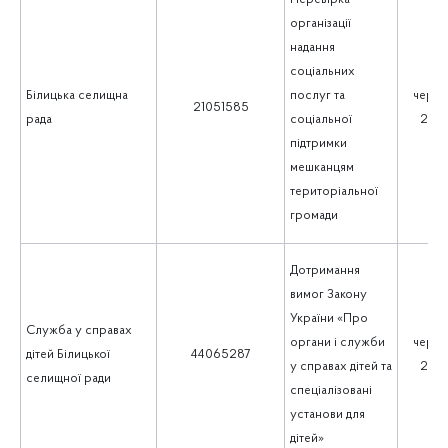
організації
надання
соціальних
Білицька селищна
послуг та
черве
21051585
рада
соціальної
202
підтримки
мешканцям
територіальної
громади
Дотримання
вимог Закону
України «Про
Служба у справах
органи і служби
черве
дітей Білицької
44065287
у справах дітей та
202
селищної ради
спеціалізовані
установи для
дітей»