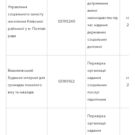
дотримання
Управління
вимог
соціального захисту
законодавства під
січен
населення Київської
03195240
час надання
202
районної у м. Полтаві
державних
ради
соціальних
допомог
Перевірка
Вишняківський
організації
будинок-інтернат для
надання
січен
03189162
громадян похилого
соціальних
202
віку та інвалідів
послуг
підопічним
Перевірка
організації
надання