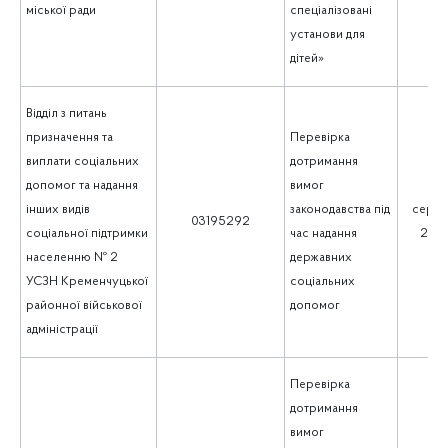
міської ради
спеціалізовані
установи для
дітей»
Відділ з питань
призначення та
Перевірка
виплати соціальних
дотримання
допомог та надання
вимог
інших видів
законодавства під
серпе
03195292
соціальної підтримки
час надання
202
населенню № 2
державних
УСЗН Кременчуцької
соціальних
районної військової
допомог
адміністрації
Перевірка
дотримання
вимог