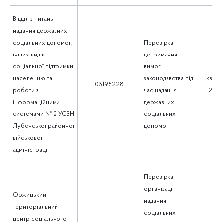
Відділ з питань
надання державних
соціальних допомог,
Перевірка
інших видів
дотримання
соціальної підтримки
вимог
населенню та
законодавства під
квіте
03195228
роботи з
час надання
202
інформаційними
державних
системами № 2 УСЗН
соціальних
Лубенської районної
допомог
військової
адміністрації
Перевірка
організації
Оржицький
надання
територіальний
соціальних
центр соціального