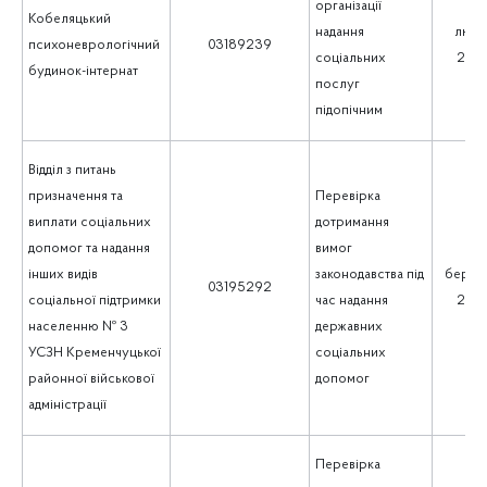
організації
Кобеляцький
надання
люти
психоневрологічний
03189239
соціальних
202
будинок-інтернат
послуг
підопічним
Відділ з питань
призначення та
Перевірка
виплати соціальних
дотримання
допомог та надання
вимог
інших видів
законодавства під
берез
03195292
соціальної підтримки
час надання
202
населенню № 3
державних
УСЗН Кременчуцької
соціальних
районної військової
допомог
адміністрації
Перевірка