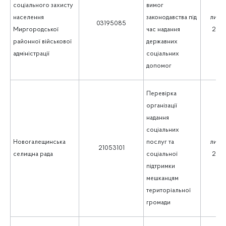
соціального захисту
вимог
населення
законодавства під
липе
03195085
Миргородської
час надання
202
районної військової
державних
адміністрації
соціальних
допомог
Перевірка
організації
надання
соціальних
Новогалещинська
послуг та
липе
21053101
селищна рада
соціальної
202
підтримки
мешканцям
територіальної
громади