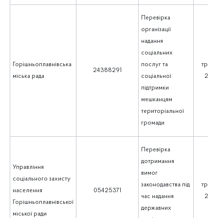
Перевірка
організації
надання
соціальних
Горішньоплавнівська
послуг та
траве
24388291
міська рада
соціальної
202
підтримки
мешканцям
територіальної
громади
Перевірка
дотримання
Управління
вимог
соціального захисту
законодавства під
траве
населення
05425371
час надання
202
Горішньоплавнівської
державних
міської ради