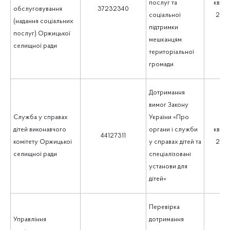
послуг та
квіте
обслуговування
37232340
соціальної
202
(надання соціальних
підтримки
послуг) Оржицької
мешканцям
селищної ради
територіальної
громади
Дотримання
вимог Закону
Служба у справах
України «Про
дітей виконавчого
органи і служби
квіте
44127311
комітету Оржицької
у справах дітей та
202
селищної ради
спеціалізовані
установи для
дітей»
Перевірка
Управління
дотримання