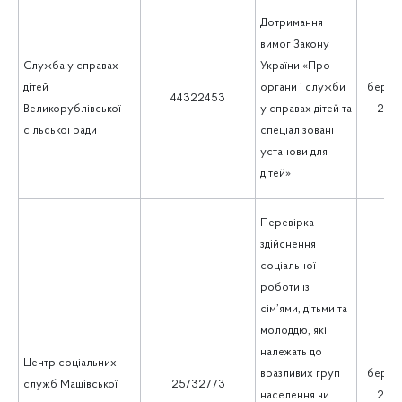
Дотримання
вимог Закону
Служба у справах
України «Про
дітей
органи і служби
берез
44322453
Великорублівської
у справах дітей та
202
сільської ради
спеціалізовані
установи для
дітей»
Перевірка
здійснення
соціальної
роботи із
сім’ями, дітьми та
молоддю, які
належать до
Центр соціальних
вразливих груп
берез
служб Машівської
25732773
населення чи
202