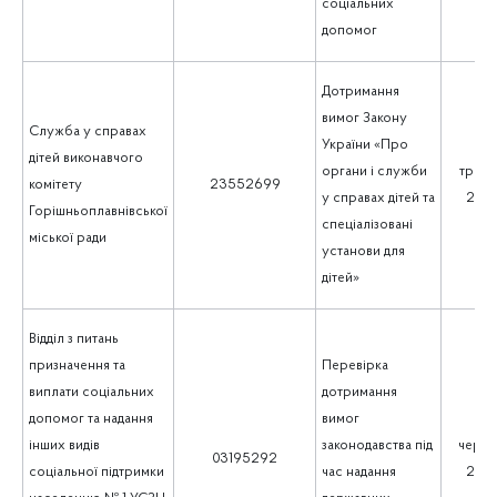
соціальних
допомог
Дотримання
вимог Закону
Служба у справах
України «Про
дітей виконавчого
органи і служби
траве
комітету
23552699
у справах дітей та
202
Горішньоплавнівської
спеціалізовані
міської ради
установи для
дітей»
Відділ з питань
призначення та
Перевірка
виплати соціальних
дотримання
допомог та надання
вимог
інших видів
законодавства під
черве
03195292
соціальної підтримки
час надання
202