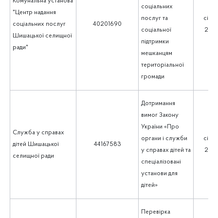
Комунальна установа
соціальних
"Центр надання
послуг та
січен
соціальних послуг
40201690
соціальної
202
Шишацької селищної
підтримки
ради"
мешканцям
територіальної
громади
Дотримання
вимог Закону
України «Про
Служба у справах
органи і служби
січен
дітей Шишацької
44167583
у справах дітей та
202
селищної ради
спеціалізовані
установи для
дітей»
Перевірка