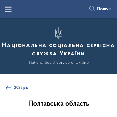
до
основного
Пошук
вмісту
Menu
Національна соціальна сервісна
служба України
National Social Service of Ukraine
2023 рік
Полтавська область