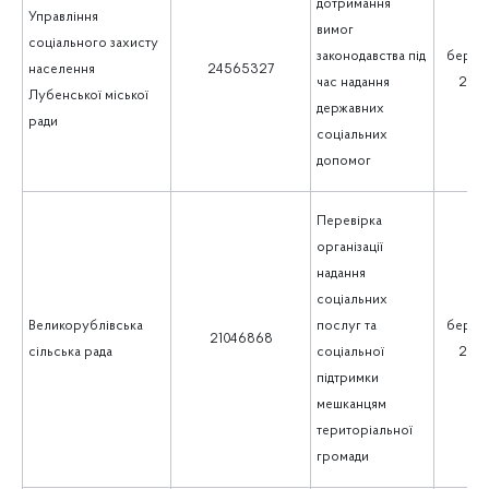
дотримання
Управління
вимог
соціального захисту
законодавства під
берез
населення
24565327
час надання
202
Лубенської міської
державних
ради
соціальних
допомог
Перевірка
організації
надання
соціальних
Великорублівська
послуг та
берез
21046868
сільська рада
соціальної
202
підтримки
мешканцям
територіальної
громади