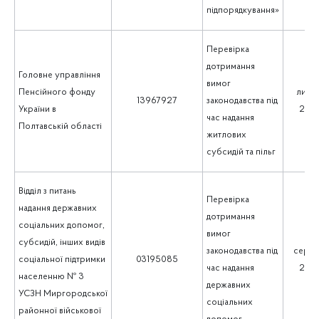
підпорядкування»
Перевірка
дотримання
Головне управління
вимог
Пенсійного фонду
липе
13967927
законодавства під
України в
202
час надання
Полтавській області
житлових
субсидій та пільг
Відділ з питань
Перевірка
надання державних
дотримання
соціальних допомог,
вимог
субсидій, інших видів
законодавства під
серпе
соціальної підтримки
03195085
час надання
202
населенню № 3
державних
УСЗН Миргородської
соціальних
районної військової