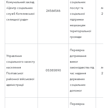
Комунальний заклад
соціальних
«Центр соціальних
послуг та
люти
24564546
служб Котелевської
соціальної
202
селищної ради»
підтримки
мешканцям
територіальної
громади
Перевірка
Управління
дотримання
соціального захисту
вимог
населення
законодавства під
люти
05385890
Полтавської
час надання
202
районної військової
державних
адміністрації
соціальних
допомог
Перевірка