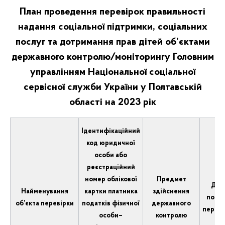
План проведення перевірок правильності
надання соціальної підтримки, соціальних
послуг та дотримання прав дітей об’єктами
державного контролю/моніторингу Головним
управлінням Національної соціальної
сервісної служби України у Полтавській
області на 2023 рік
Ідентифікаційний
код юридичної
особи або
реєстраційний
номер облікової
Предмет
Дат
Найменування
картки платника
здійснення
почат
об’єкта перевірки
податків фізичної
державного
переві
особи–
контролю