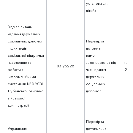
установи для
дітей»
Відділ з питань
надання державних
соціальних допомог,
Перевірка
інших видів
дотримання
соціальної підтримки
вимог
населенню та
законодавства під
липе
03195228
роботи з
час надання
202
інформаційними
державних
системами № 3 УСЗН
соціальних
Лубенської районної
допомог
військової
адміністрації
Перевірка
Управління
дотримання