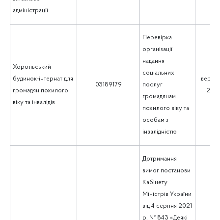
адміністрації
Перевірка
організації
надання
Хорольський
соціальних
будинок-інтернат для
верес
03189179
послуг
громадян похилого
202
громадянам
віку та інвалідів
похилого віку та
особам з
інвалідністю
Дотримання
вимог постанови
Кабінету
Міністрів України
від 4 серпня 2021
р. № 843 «Деякі