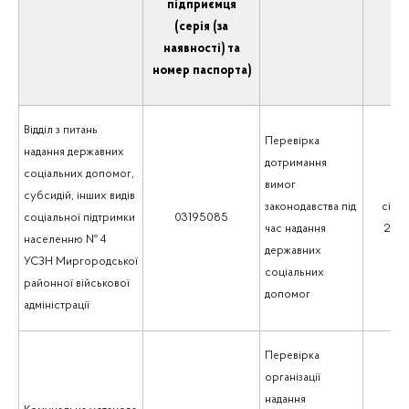
підприємця
(серія (за
наявності) та
номер паспорта)
Відділ з питань
Перевірка
надання державних
дотримання
соціальних допомог,
вимог
субсидій, інших видів
законодавства під
січен
соціальної підтримки
03195085
час надання
202
населенню № 4
державних
УСЗН Миргородської
соціальних
районної військової
допомог
адміністрації
Перевірка
організації
надання