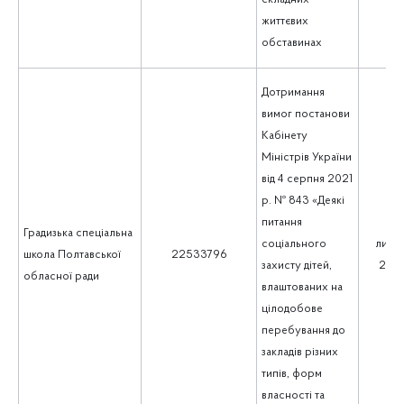
життєвих
обставинах
Дотримання
вимог постанови
Кабінету
Міністрів України
від 4 серпня 2021
р. № 843 «Деякі
питання
Градизька спеціальна
соціального
липе
школа Полтавської
22533796
захисту дітей,
202
обласної ради
влаштованих на
цілодобове
перебування до
закладів різних
типів, форм
власності та