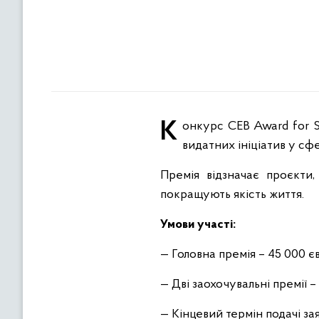
Конкурс CEB Award for Social Cohesion, започаткований у 2020 році, спрямований на визнання та підтримку
видатних ініціатив у сфе
Премія відзначає проєкти,
покращують якість життя.
Умови участі:
— Головна премія – 45 000 є
— Дві заохочувальні премії –
— Кінцевий термін подачі зая