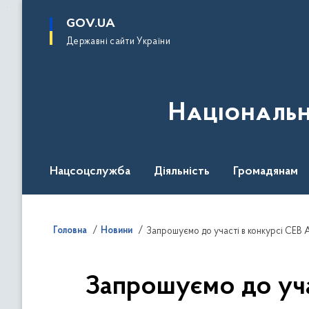
до
основного
GOV.UA
вмісту
Державні сайти України
Національн
Нацсоцслужба
Діяльність
Громадянам
Головна
Новини
Запрошуємо до участі в конкурсі CEB A
Запрошуємо до учас