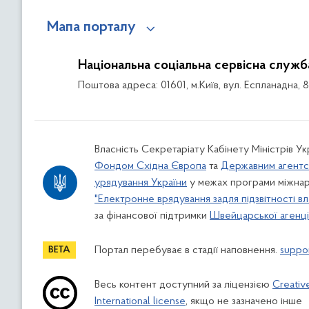
Мапа порталу
Національна соціальна сервісна служб
Поштова адреса: 01601, м.Київ, вул. Еспланадна, 
Власність Секретаріату Кабінету Міністрів У
Фондом Східна Європа
та
Державним агентс
урядування України
у межах програми міжнар
"Електронне врядування задля підзвітності вл
за фінансової підтримки
Швейцарської агенції
Портал перебуває в стадії наповнення.
suppo
Весь контент доступний за ліцензією
Creativ
International license
, якщо не зазначено інше