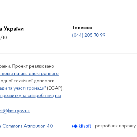
Телефон
а України
(044) 205 70 99
8/10
країни. Проект реалізовано
твом з питань електронного
одної технічної допомоги
ади та участі громади"
(EGAP) ,
 розвитку та співробітництва
rt@kmu.gov.ua
розробник порталу
e Commons Attribution 4.0