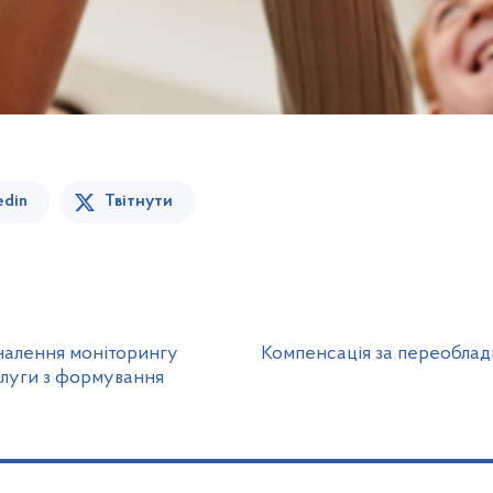
edin
Твітнути
налення моніторингу
Компенсація за переобладн
слуги з формування