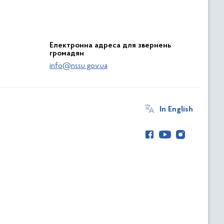
Електронна адреса для звернень
громадян
info@nssu.gov.ua
In English