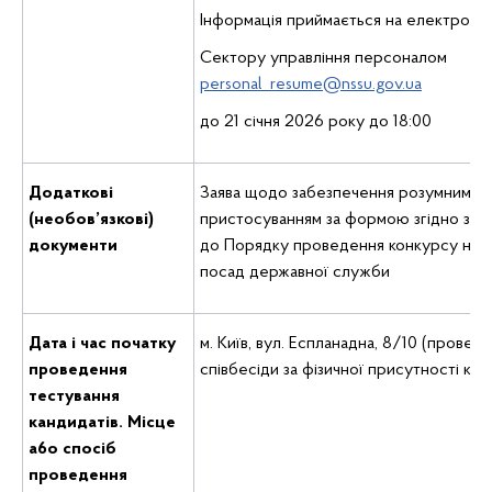
Інформація приймається на електронн
Сектору управління персоналом
personal_resume@nssu.gov.ua
до 21 січня 2026 року до 18:00
Додаткові
Заява щодо забезпечення розумним
(необов’язкові)
пристосуванням за формою згідно з д
документи
до Порядку проведення конкурсу на з
посад державної служби
Дата i час початку
м. Київ, вул. Еспланадна, 8/10 (провед
проведення
співбесіди за фізичної присутності кан
тестування
кандидатів. Місце
a6o спосіб
проведення