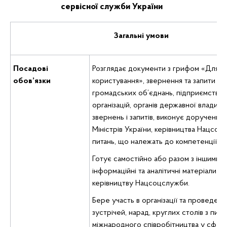
сервісної служби України
Загальні умови
Посадові
Розглядає документи з грифом «Для 
обов’язки
користування», звернення та запити гр
громадських об’єднань, підприємств, у
організацій, органів державної влади, 
звернень і запитів, виконує доручення
Міністрів України, керівництва Нацсоц
питань, що належать до компетенції Від
Готує самостійно або разом з іншими п
інформаційні та аналітичні матеріали д
керівництву Нацсоцслужби.
Бере участь в організації та проведенні
зустрічей, нарад, круглих столів з пита
міжнародного співробітництва у сфері