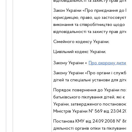
відповідальності та захисту прав дітей
Закон України «Про приєднання до Кон
юрисдикцію, право, що застосовується,
виконання та співробітництво щодо бат
відповідальності та захисту прав дітей»
Сімейного кодексу України;
Цивільний кодекс України;
Закону України «
Про охорону дитинс
Закону України «Про органи і служби 
дітей та спеціальні установи для дітей»
Порядок повернення до України позб
батьківського піклування дітей, які є г
України, затвердженого постановою К
Міністрів України № 569 від 23.04.2008
Постанова КМУ від 24.09.2008 № 866 
діяльності органів опіки та піклування, п