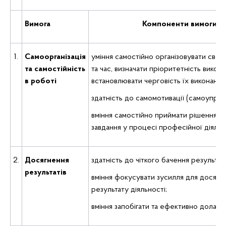
Вимога
Компоненти вимоги
1.
Самоорганізація
уміння самостійно організовувати свою
та самостійність
та час, визначати пріоритетність викона
в роботі
встановлювати черговість їх виконання
здатність до самомотивації (самоуправл
вміння самостійно приймати рішення i 
завдання у процесі професійної діяльн
2.
Досягнення
здатність до чіткого бачення результату
результатів
вміння фокусувати зусилля для досягн
результату діяльності;
вміння запобігати та ефективно долат