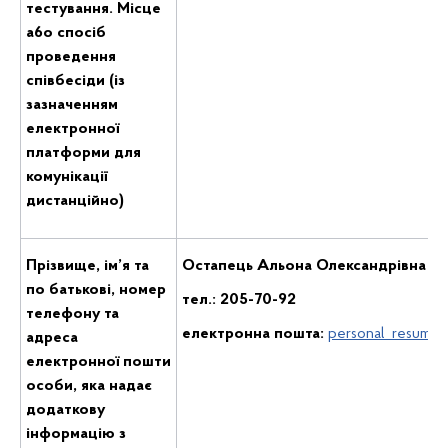
тестування. Місце
a6o спосіб
проведення
співбесіди (із
зазначенням
електронної
платформи для
комунікації
дистанційно)
Прізвище, ім’я та
Остапець Альона Олександрівна
по батькові, номер
тел.: 205-70-92
телефону та
електронн
а
пошт
а:
personal_resume@
адреса
електронної пошти
особи, яка надає
додаткову
інформацію з