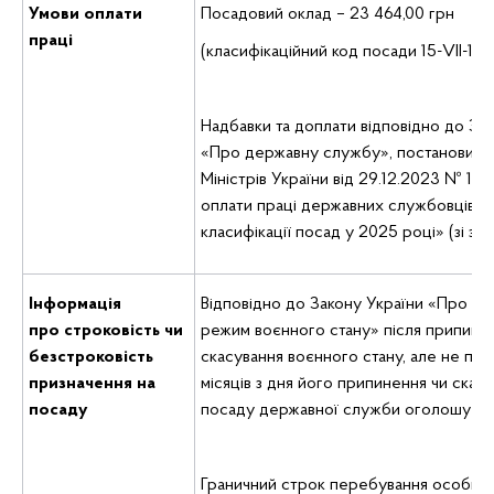
Умови оплати
Посадовий оклад – 23 464,00 грн
праці
(класифікаційний код посади 15-VII-1.3)
Надбавки та доплати відповідно до За
«Про державну службу», постанови К
Міністрів України від 29.12.2023 № 14
оплати праці державних службовців на
класифікації посад у 2025 році» (зі змі
Інформація
Відповідно до Закону України «Про пр
про
строковість чи
режим воєнного стану» після припине
безстроковість
скасування воєнного стану, але не піз
призначення на
місяців з дня його припинення чи скасу
посаду
посаду державної служби оголошуєть
Граничний строк перебування особи на