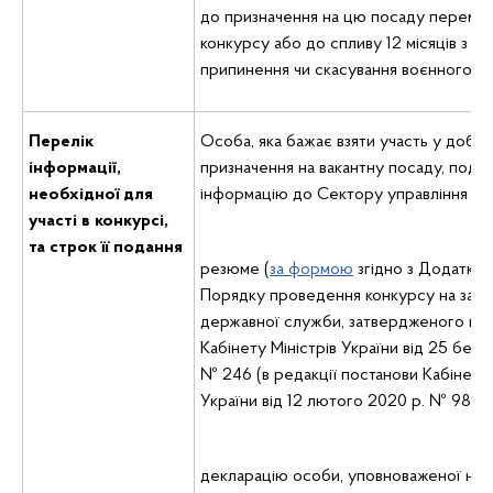
до призначення на цю посаду перемо
конкурсу або до спливу 12 місяців з дн
припинення чи скасування воєнного ст
Перелік
Особа, яка бажає взяти участь у добор
інформаці
,
призначення на вакантну посаду, подає
необхідної для
інформацію до Сектору управління пе
участі в конкурсі,
та строк її подання
резюме (
за формою
згідно з Додатком
Порядку проведення конкурсу на зайн
державної служби, затвердженого по
Кабінету Міністрів України від 25 бере
№ 246 (в редакції постанови Кабінету 
України від 12 лютого 2020 р. № 98)).
декларацію особи, уповноваженої на 