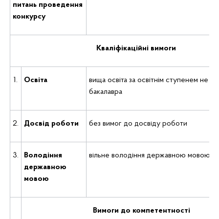
питань проведення
конкурсу
Кваліфікаційні вимоги
1.
Освіта
вища освіта за освітнім ступенем не н
бакалавра
2.
Досвід роботи
без вимог до досвіду роботи
3.
Володіння
вільне володіння державною мовою
державною
мовою
Вимоги до компетентності