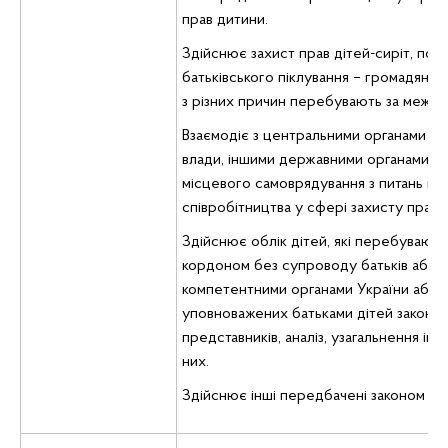
прав дитини.
Здійснює захист прав дітей-сиріт, поз
батьківського піклування – громадянам 
з різних причин перебувають за межам
Взаємодіє з центральними органами ви
влади, іншими державними органами, о
місцевого самоврядування з питань м
співробітництва у сфері захисту прав 
Здійснює облік дітей, які перебувають
кордоном без супроводу батьків або 
компетентними органами України або
уповноважених батьками дітей законн
представників, аналіз, узагальнення ін
них.
Здійснює інші передбачені законом п