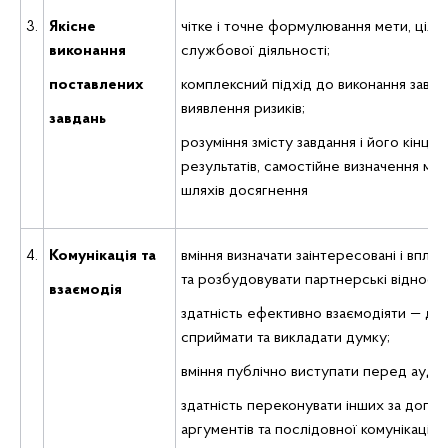
3.
Якісне
чітке i точне формулювання мети, цілей
виконання
службової діяльності;
поставлених
комплексний підхід до виконання завда
виявлення ризиків;
завдань
розуміння змісту завдання i його кінце
результатів, самостійне визначення мо
шляхів досягнення
4.
Комунікація та
вміння визначати заінтересовані i впли
та розбудовувати партнерські відносин
вза
є
модія
здатність ефективно взаємодіяти — до
сприймати та викладати думку;
вміння публічно виступати перед ауди
здатність переконувати інших за допо
аргументів та послідовної комунікації