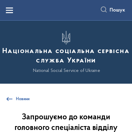
до
основного
Пошук
вмісту
Menu
Національна соціальна сервісна
служба України
National Social Service of Ukraine
Новини
Запрошуємо до команди
головного спеціаліста відділу