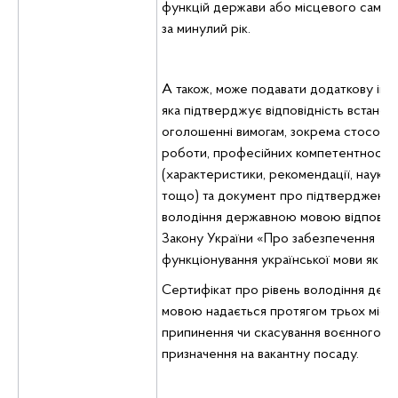
функцій держави або місцевого самов
за минулий рік.
А також, може подавати додаткову інф
яка підтверджує відповідність встанов
оголошенні вимогам, зокрема стосовн
роботи, професійних компетентностей
(характеристики, рекомендації, наукові
тощо) та документ про підтвердження
володіння державною мовою відповід
Закону України «Про забезпечення
функціонування української мови як д
Сертифікат про рівень володіння де
мовою надається протягом трьох місяц
припинення чи скасування воєнного ста
призначення на вакантну посаду.