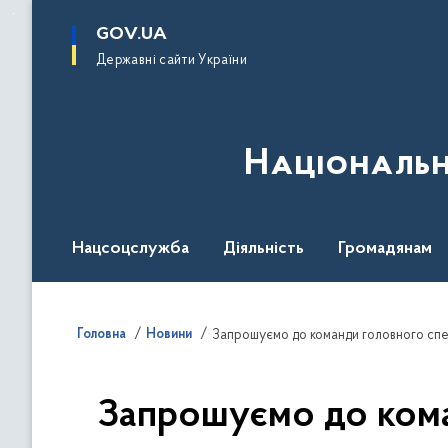
до
основного
GOV.UA
вмісту
Державні сайти України
Національн
Нацсоцслужба
Діяльність
Громадянам
Головна
Новини
Запрошуємо до кома