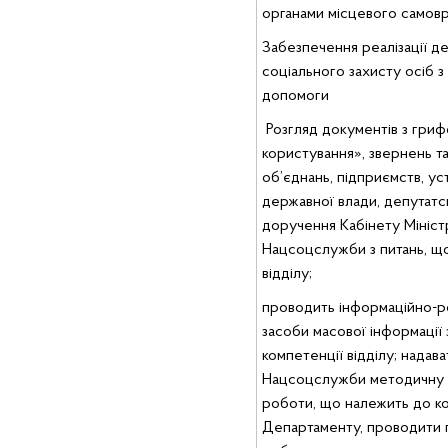
органами місцевого самов
Забезпечення реалізації де
соціального захисту осіб з 
допомоги
Розгляд документів з гри
користування», звернень та
об’єднань, підприємств, уст
державної влади, депутатсь
доручення Кабінету Міністр
Нацсоцслужби з питань, що
відділу;
проводить інформаційно-р
засоби масової інформації 
компетенції відділу; надав
Нацсоцслужби методичну д
роботи, що належить до ко
Департаменту, проводити п