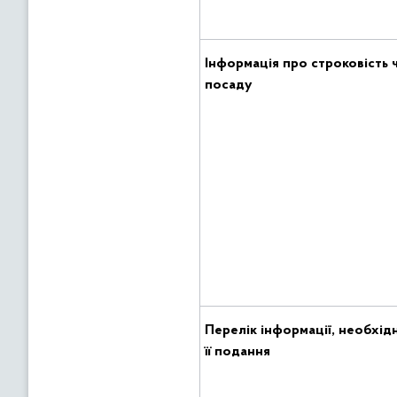
Інформація про
строковість 
посаду
Перелік інформаці
, необхідн
її подання