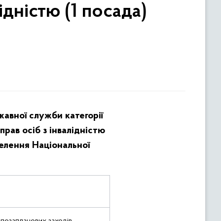
дністю (1 посада)
жавної служби категорії
рав осіб з інвалідністю
елення Національної