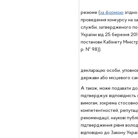
резюме (
за формою
згідно
проведення конкурсу на з
служби, затвердженого пос
України від 25 березня 201
постанови Кабінету Міністр
р. № 98)).
декларацію особи, уповнов
держави або місцевого сам
А також, може подавати до
підтверджує відповідність
вимогам, зокрема стосовно
компетентностей, репутаці
рекомендації, наукові публ
підтвердження рівня воло
відповідно до Закону Укра