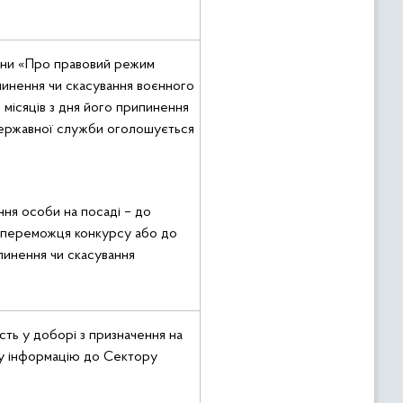
аїни «Про правовий режим
пинення чи скасування воєнного
и місяців з дня його припинення
 державної служби оголошується
ня особи на посаді – до
 переможця конкурсу або до
ипинення чи скасування
сть у доборі з призначення на
ку інформацію до Сектору