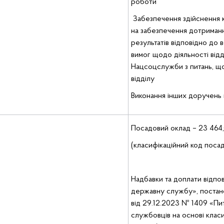
роботи
Забезпечення здійснення к
на забезпечення дотриманн
результатів відповідно до в
вимог щодо діяльності відд
Нацсоцслужби з питань, що
відділу
Виконання інших доручень 
Посадовий оклад – 23 464,
(класифікаційний код посади
Надбавки та доплати відпо
державну службу», постано
від 29.12.2023 № 1409 «Пи
службовців на основі класи