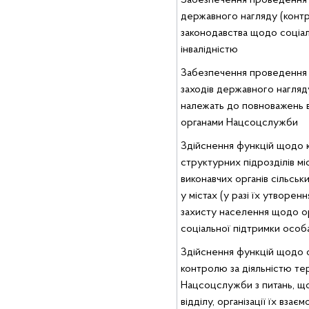
Забезпечення проведення 
державного нагляду (конт
законодавства щодо соціал
інвалідністю
Забезпечення проведення 
заходів державного нагляд
належать до повноважень в
органами Нацсоцслужби
Здійснення функцій щодо к
структурних підрозділів мі
виконавчих органів сільськ
у містах (у разі їх утворен
захисту населення щодо ор
соціальної підтримки особа
Здійснення функцій щодо ор
контролю за діяльністю те
Нацсоцслужби з питань, що
відділу, організації їх вза