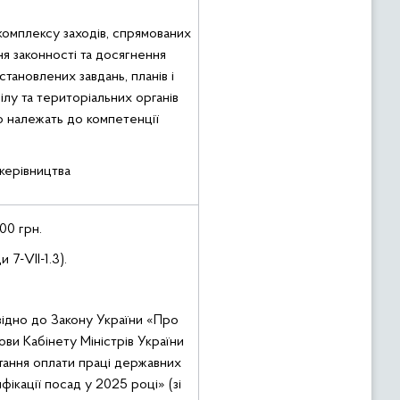
омплексу заходів, спрямованих
я законності та досягнення
становлених завдань, планів і
ілу та територіальних органів
 належать до компетенції
керівництва
00 грн.
 7-VІІ-1.3).
відно до Закону України «Про
ви Кабінету Міністрів України
тання оплати праці державних
фікації посад у 2025 році» (зі