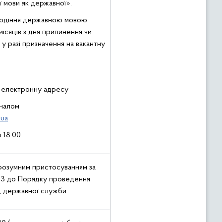
ї мови як державної».
лодіння державною мовою
ісяців з дня припинення чи
 у разі призначення на вакантну
а електронну адресу
оналом
.ua
 18:00
розумним пристосуванням за
 3 до Порядку проведення
ад державної служби