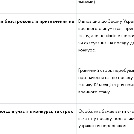
змінами)
чи безстроковість призначення на
Відповідно до Закону Укр
воєнного стану» після при
стану, але не пізніше шест
чи скасування, на посаду
конкурс.
Граничний строк перебуван
призначення на цю посаду
спливу 12 місяців з дня пр
воєнного стану
ої для участі в конкурсі, та строк
Особа, яка бажає взяти уча
вакантну посаду, подає та
управління персоналом: