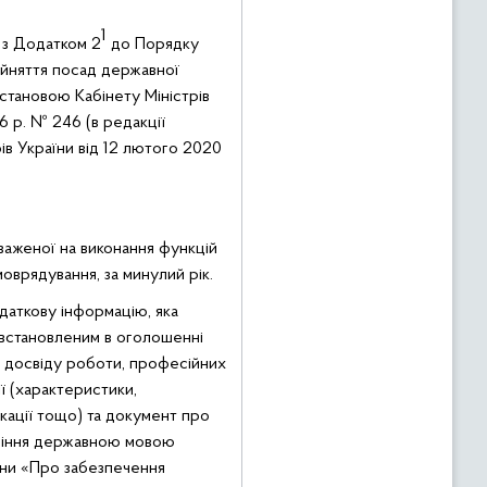
1
 з Додатком 2
до Порядку
айняття посад державної
тановою Кабінету Міністрів
6 р. № 246 (в редакції
ів України від 12 лютого 2020
аженої на виконання функцій
оврядування, за минулий рік.
даткову інформацію, яка
 встановленим в оголошенні
 досвіду роботи, професійних
ї (характеристики,
ікації тощо) та документ про
діння державною мовою
їни «Про забезпечення