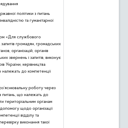
рядування
ржавної політики з питань
інвалідністю та гуманітарної
фом «Для службового
 запитів громадян, громадських
анов, організацій, органів
ких звернень і запитів, виконує
ів України, керівництва
 належать до компетенції
оз’яснювальну роботу через
з питань, що належать до
ати територіальним органам
опомогу щодо організації
мпетенції відділу та
еревірку виконання такої