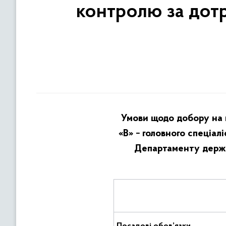
контролю за дотр
Умови щодо добору на п
«В» −
головного спеціал
Департаменту держа