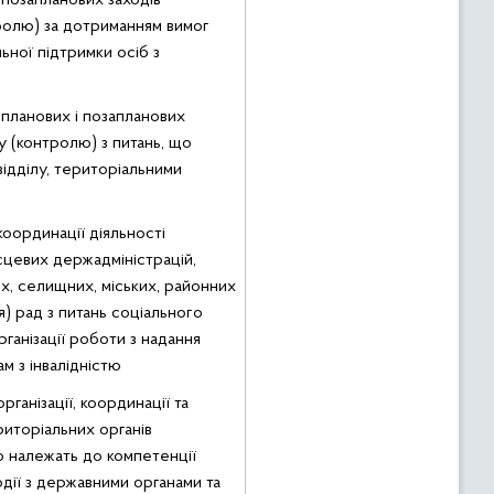
позапланових заходів
ролю) за дотриманням вимог
ьної підтримки осіб з
планових і позапланових
у (контролю) з питань, що
ідділу, територіальними
оординації діяльності
сцевих держадміністрацій,
их, селищних, міських, районних
ня) рад з питань соціального
ганізації роботи з надання
м з інвалідністю
ганізації, координації та
риторіальних органів
 належать до компетенції
ємодії з державними органами та