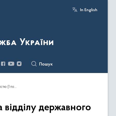
In English
жба України
Пошук
Запрошуємо до команди головного спеціаліста відділу державного контролю за дотриманням прав осіб з інвалідністю (1 посада)
 відділу державного