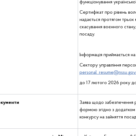
функціонування українсько
Сертифікат про рівень во
надається протягом трьох м
скасування воєнного стану,
посаду.
Інформація приймається н
Сектору управління перс
personal_resume@nssu.gov
до 17 лютого 2026 року до
окументи
Заява щодо забезпечення 
формою згідно з додатком
конкурсу на зайняття пос