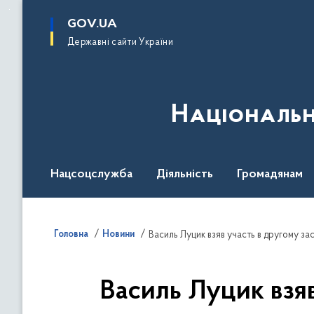
до
основного
GOV.UA
вмісту
Державні сайти України
Національн
Нацсоцслужба
Діяльність
Громадянам
Головна
Новини
Василь Луцик взяв участь в другому зас
Василь Луцик взяв