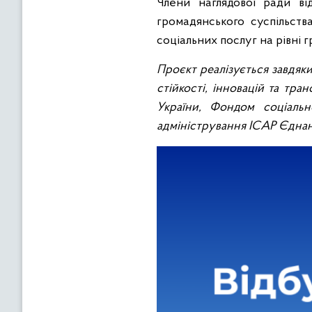
Члени наглядової ради від
громадянського суспільств
соціальних послуг на рівні 
Проєкт реалізується завдяки
стійкості, інновацій та тра
України, Фондом соціаль
адміністрування ІСАР Єднан