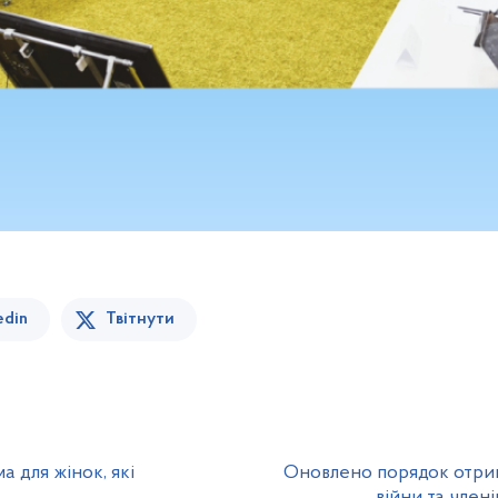
edin
Твітнути
а для жінок, які
Оновлено порядок отрим
війни та член