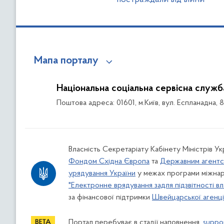
Мапа порталу
Національна соціальна сервісна служб
Поштова адреса: 01601, м.Київ, вул. Еспланадна, 
Власність Секретаріату Кабінету Міністрів У
Фондом Східна Європа
та
Державним агентс
урядування України
у межах програми міжнар
"Електронне врядування задля підзвітності вл
за фінансової підтримки
Швейцарської агенції
Портал перебуває в стадії наповнення.
suppo