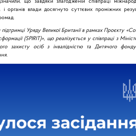
значили, що завдяки злагодженій співпраці міжнарод
а і органів влади досягнуто суттєвих проміжних резу
громад.
 підтримці Уряду Великої Британії в рамках Проєкту «Соц
нсформації (SPIRIT)», що реалізується у співпраці з Мініс
ного захисту осіб з інвалідністю та Дитячого фонд
ня.