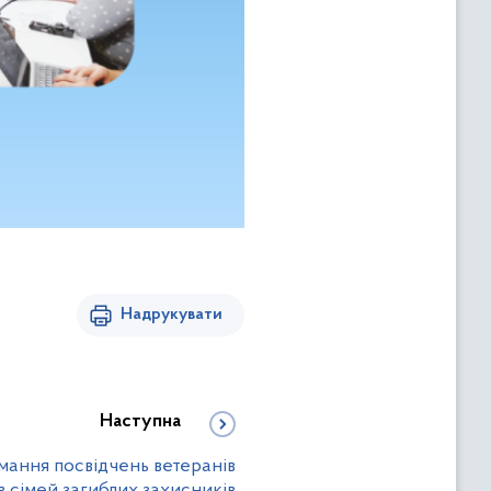
Надрукувати
Наступна
ання посвідчень ветеранів
ів сімей загиблих захисників