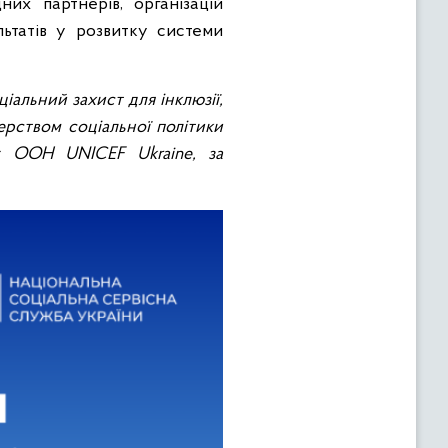
них партнерів, організацій
льтатів у розвитку системи
іальний захист для інклюзії,
терством соціальної політики
у ООН UNICEF Ukraine, за