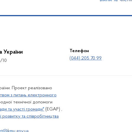
Телефон
а України
(044) 205 70 99
8/10
країни. Проект реалізовано
твом з питань електронного
одної технічної допомоги
ади та участі громади"
(EGAP) ,
 розвитку та співробітництва
rt@kmu.gov.ua