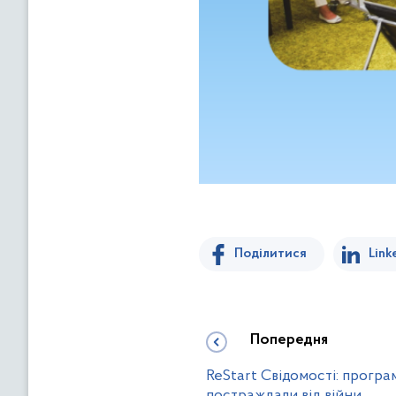
Поділитися
Link
Попередня
ReStart Свідомості: програм
постраждали від війни