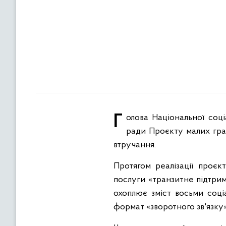
Голова Національної соціальної сервісної служби Василь Луцик взяв участь в другому засіданні наглядової
ради Проєкту малих гран
втручання.
Протягом реалізації проєк
послуги «транзитне підтри
охоплює зміст восьми соці
формат «зворотного зв'язку»