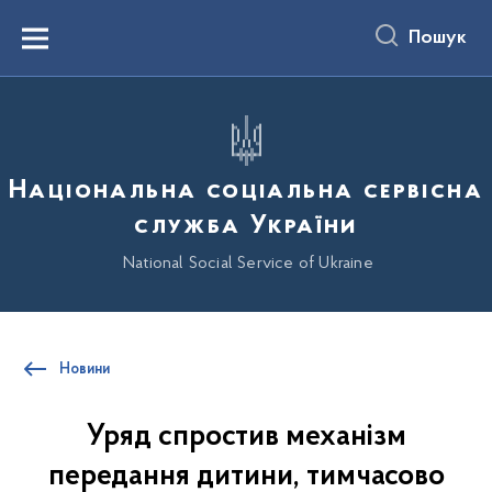
до
основного
Пошук
вмісту
Menu
Національна соціальна сервісна
служба України
National Social Service of Ukraine
Новини
Уряд спростив механізм
передання дитини, тимчасово