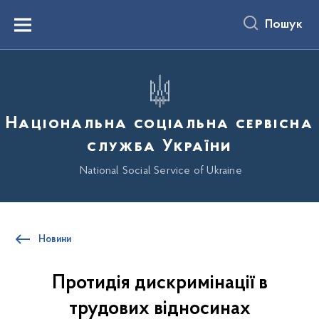
до
основного
Пошук
вмісту
Menu
Національна соціальна сервісна
служба України
National Social Service of Ukraine
Новини
Протидія дискримінації в
трудових відносинах