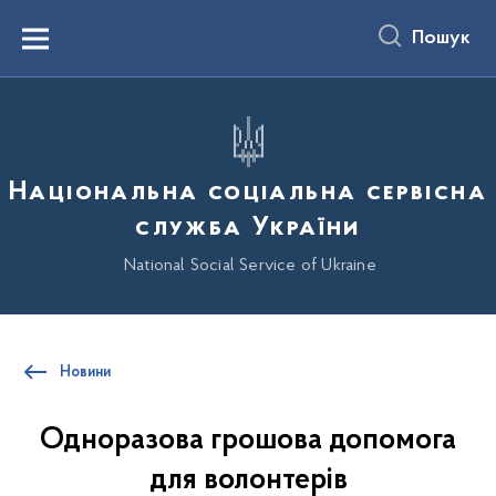
до
основного
Пошук
вмісту
Menu
Національна соціальна сервісна
служба України
National Social Service of Ukraine
Новини
Одноразова грошова допомога
для волонтерів