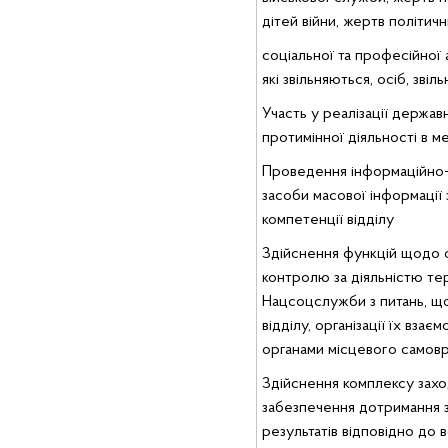
дітей війни, жертв політич
соціальної та професійної 
які звільняються, осіб, зві
Участь у реалізації держав
протимінної діяльності в 
Проведення інформаційно-
засоби масової інформації 
компетенції відділу
Здійснення функцій щодо ор
контролю за діяльністю те
Нацсоцслужби з питань, що
відділу, організації їх вза
органами місцевого самов
Здійснення комплексу захо
забезпечення дотримання з
результатів відповідно до в