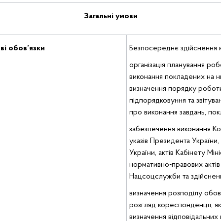
Загальні умови
ві обов’язки
Безпосереднє здійснення ке
організація планування роб
виконання покладених на нь
визначення порядку роботи
підпорядковуння та звітув
про виконання завдань, пок
забезпечення виконання Конс
указів Президента України,
України, актів Кабінету Мін
нормативно-правових актів
Нацсоцслужби та здійсненн
визначення розподілу обов’
розгляд кореспонденції, як
визначення відповідальних 