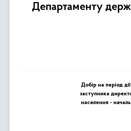
Департаменту держа
Добір на період ді
заступника директ
населення - начал