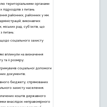
олю територіальними органами
підрозділів з питань
ення районних, районних у мм.
дміністрацій, виконавчих
, міських рад, суб’єктів, що
з питань:
 щодо соціального захисту
які вплинули на визначення
 та її розміру;
тримувачів соціальної допомоги
 них документів;
авного бюджету, спрямованих
ального захисту населення;
плачених коштів державного
имки внаслідок неправомірного