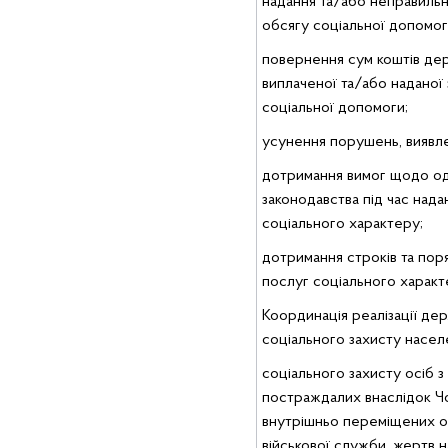
надання та/або неправиль
обсягу соціальної допомог
повернення сум коштів де
виплаченої та/або наданої
соціальної допомоги;
усунення порушень, виявле
дотримання вимог щодо од
законодавства під час нада
соціального характеру;
дотримання строків та пор
послуг соціального харак
Координація реалізації дер
соціального захисту населе
соціального захисту осіб з 
постраждалих внаслідок Ч
внутрішньо переміщених осі
військової служби, жертв 