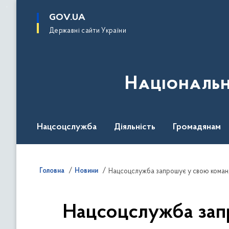
до
основного
GOV.UA
вмісту
Державні сайти України
Національн
Нацсоцслужба
Діяльність
Громадянам
Головна
Новини
Нацсоцслужба зап