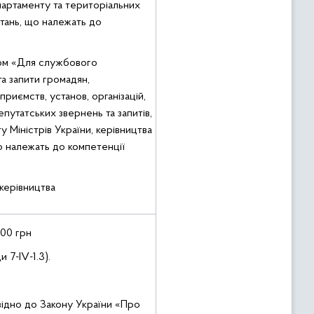
артаменту та територіальних
тань, що належать до
фом «Для службового
а запити громадян,
приємств, установ, організацій,
епутатських звернень та запитів,
 Міністрів України, керівництва
 належать до компетенції
керівництва
,00 грн
 7-ІV-1.3).
відно до Закону України «Про