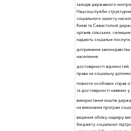
заходів державного контр
Нацсоцслужби структурних 
соціального захисту насел
Києві та Севастополі держа
органів сільських, селищних
надають соціальні послуги, 
дотримання законодавства
населення;
достовірності відомостей, 
права на соціальну допомогу
повноти особових справ о
та достовірності наявних у
використання коштів держ
на виконання програм соці
ведення обліку надміру ви
бюджету соціальної підтр