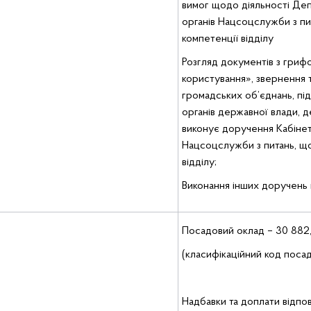
вимог щодо діяльності Деп
органів Нацсоцслужби з пи
компетенції відділу
Розгляд документів з гри
користування», звернення т
громадських об’єднань, під
органів державної влади, д
виконує доручення Кабінету
Нацсоцслужби з питань, що
відділу;
Виконання інших доручень 
Посадовий оклад – 30 882
(класифікаційний код посади
Надбавки та доплати відпо