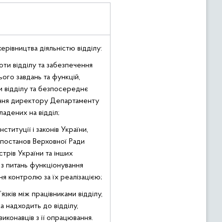
рівництва діяльністю відділу:
оти відділу та забезпечення
ого завдань та функцій,
 відділу та безпосереднє
ання директору Департаменту
ладених на відділ;
титуції і законів України,
 постанов Верховної Ради
істрів України та інших
 з питань функціонування
я контролю за їх реалізацією;
язків між працівниками відділу,
а надходить до відділу,
виконавців з її опрацювання.