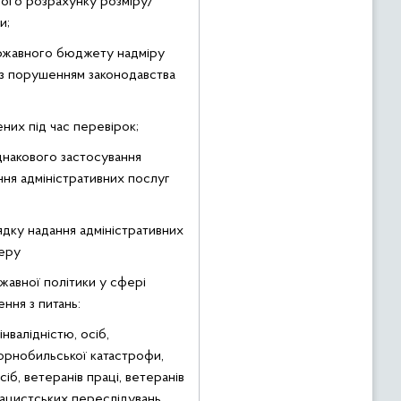
ного розрахунку розміру/
и;
ржавного бюджету надміру
 з порушенням законодавства
них під час перевірок;
накового застосування
ння адміністративних послуг
ядку надання адміністративних
теру
жавної політики у сфері
ння з питань:
інвалідністю, осіб,
орнобильської катастрофи,
б, ветеранів праці, ветеранів
нацистських переслідувань,