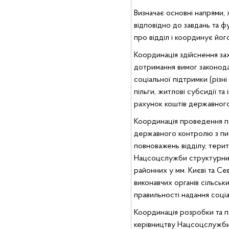
Визначає основні напрями,
відповідно до завдань та 
про відділ і координує його
Координація здійснення за
дотримання вимог законода
соціальної підтримки (різн
пільги, житлові субсидії та
рахунок коштів державног
Координація проведення пл
державного контролю з пи
повноважень відділу, тери
Нацсоцслужби структурних
районних у мм. Києві та Се
виконавчих органів сільськ
правильності надання соці
Координація розробки та 
керівництву Нацсоцслужби