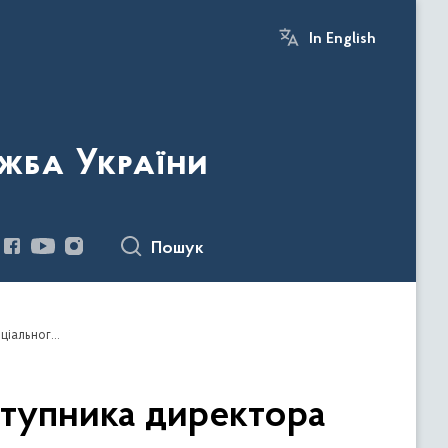
In English
жба України
Пошук
Нацсоцслужба запрошує у свою команду заступника директора Департаменту державного контролю у сфері соціального захисту населення
тупника директора