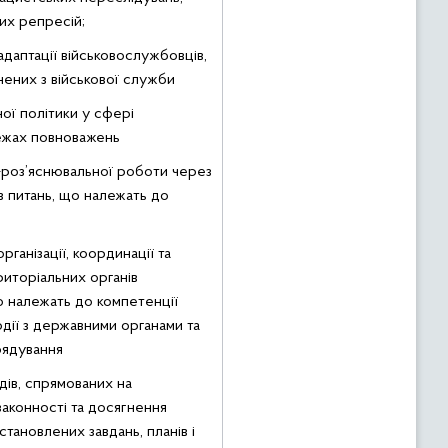
них репресій;
адаптації військовослужбовців,
льнених з військової служби
ної політики у сфері
межах повноважень
роз’яснювальної роботи через
з питань, що належать до
ганізації, координації та
риторіальних органів
 належать до компетенції
ємодії з державними органами та
рядування
дів, спрямованих на
аконності та досягнення
становлених завдань, планів і