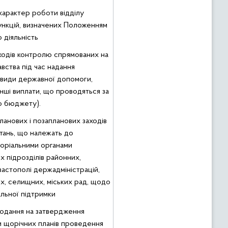
 характер роботи відділу
функцій, визначених Положенням
 діяльність
ходів контролю спрямованих на
вства під час надання
і види державної допомоги,
 інші виплати, що проводяться за
о бюджету).
анових і позапланових заходів
тань, що належать до
торіальними органами
 підрозділів районних,
вастополі держадміністрацій,
их, селищних, міських рад, щодо
альної підтримки
подання на затвердження
 щорічних планів проведення