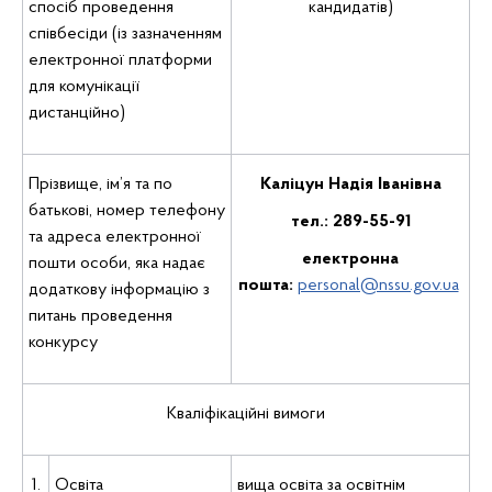
спосіб проведення
кандидатів)
співбесіди (із зазначенням
електронної платформи
для комунікації
дистанційно)
Прізвище, ім’я та по
Каліцун Надія Іванівна
батькові, номер телефону
тел.: 289-55-91
та адреса електронної
електронна
пошти особи, яка надає
пошта:
personal@nssu.gov.ua
додаткову інформацію з
питань проведення
конкурсу
Кваліфікаційні вимоги
1.
Освіта
вища освіта за освітнім