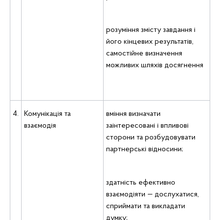
розуміння змісту завдання i
його кінцевих результатів,
самостійне визначення
можливих шляхів досягнення
4.
Комунікація та
вміння визначати
взаємодія
заінтересовані i впливові
сторони та розбудовувати
партнерські відносини;
здатність ефективно
взаємодіяти — дослухатися,
сприймати та викладати
думку;