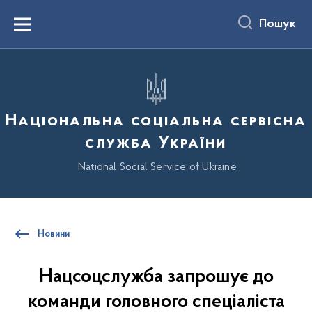
до
основного
Пошук
вмісту
Menu
Національна соціальна сервісна
служба України
National Social Service of Ukraine
Новини
Нацсоцслужба запрошує до
команди головного спеціаліста