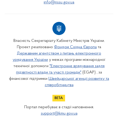
info@nssu.gov.ua
Власність Секретаріату Кабінету Міністрів України.
Проект реалізовано
Фондом Східна Європа
та
Державним агентством з питань електронного
урядування України
у межах програми міжнародної
технічної допомоги
"Електронне врядування задля
підзвітності влади та участі громади"
(EGAP) , за
фінансової підтримки
Швейцарської агенції розвитку та
співробітництва
Портал перебуває в стадії наповнення.
support@kmu.gov.ua