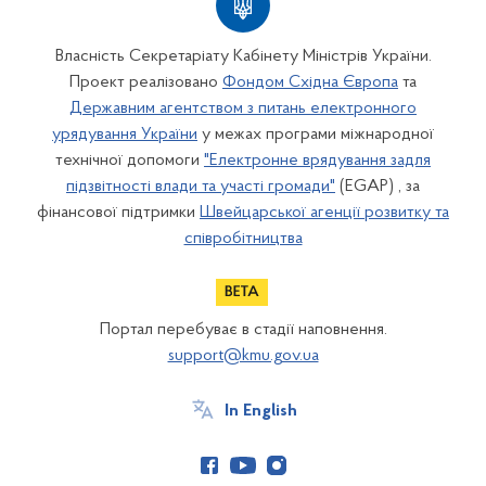
Власність Секретаріату Кабінету Міністрів України.
Проект реалізовано
Фондом Східна Європа
та
Державним агентством з питань електронного
урядування України
у межах програми міжнародної
технічної допомоги
"Електронне врядування задля
підзвітності влади та участі громади"
(EGAP) , за
фінансової підтримки
Швейцарської агенції розвитку та
співробітництва
Портал перебуває в стадії наповнення.
support@kmu.gov.ua
In English