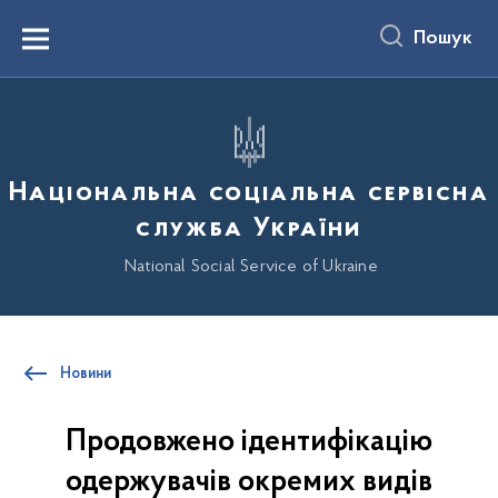
до
основного
Пошук
вмісту
Menu
Національна соціальна сервісна
служба України
National Social Service of Ukraine
Новини
Продовжено ідентифікацію
одержувачів окремих видів