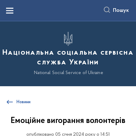
до
основного
Пошук
вмісту
Menu
Національна соціальна сервісна
служба України
National Social Service of Ukraine
Новини
Емоційне вигорання волонтерів
опубліковано 05 січня 2024 року о 14:51