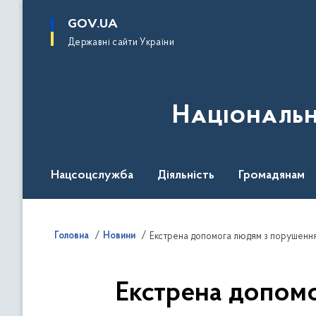
до
основного
GOV.UA
вмісту
Державні сайти України
Національн
Нацсоцслужба
Діяльність
Громадянам
Головна
Новини
Екстрена допомога людям з порушення
Екстрена допом