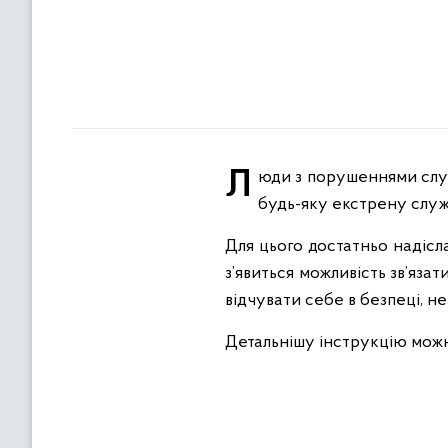
Люди з порушеннями слуху або втратою мовлення мають доступ до зручної послуги, яка дає змогу викликати
будь-яку екстрену служ
Для цього достатньо надісл
з’явиться можливість зв’яза
відчувати себе в безпеці, н
Детальнішу інструкцію можн