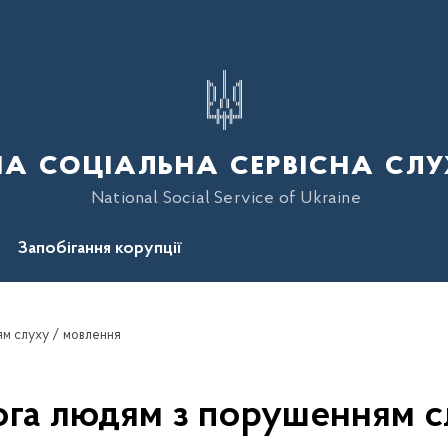
а соціальна сервісна слу
National Social Service of Ukraine
Запобігання корупції
м слуху / мовлення
ога людям з порушенням с