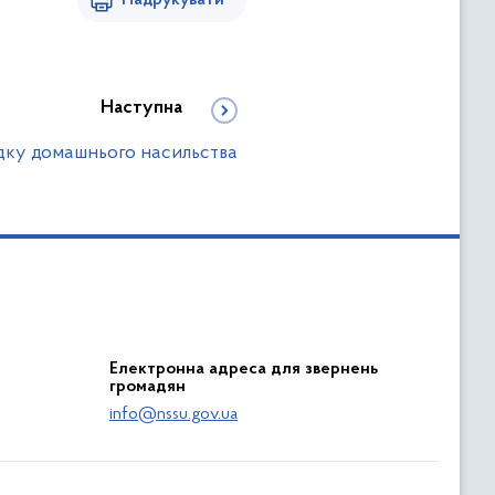
Надрукувати
Наступна
адку домашнього насильства
Електронна адреса для звернень
громадян
info@nssu.gov.ua