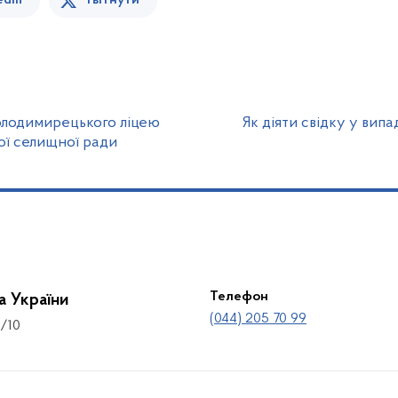
edin
Твітнути
олодимирецького ліцею
Як діяти свідку у вип
ої селищної ради
Телефон
а України
(044) 205 70 99
8/10