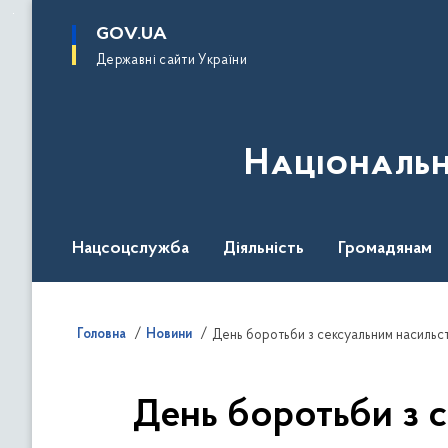
до
основного
GOV.UA
вмісту
Державні сайти України
Національн
Нацсоцслужба
Діяльність
Громадянам
Головна
Новини
День боротьби з сексуальним насильст
День боротьби з 