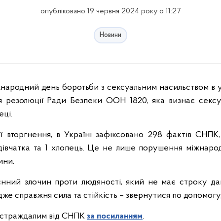
опубліковано 19 червня 2024 року о 11:27
Новини
іжнародний день боротьби з сексуальним насильством в 
я резолюції Ради Безпеки ООН 1820, яка визнає сексу
ці.
 вторгнення, в Україні зафіксовано 298 фактів СНПК
– дівчатка та 1 хлопець. Це не лише порушення міжнар
ини.
нний злочин проти людяності, який не має строку дав
же справжня сила та стійкість – звернутися по допомогу,
остраждалим від СНПК
за посиланням
.