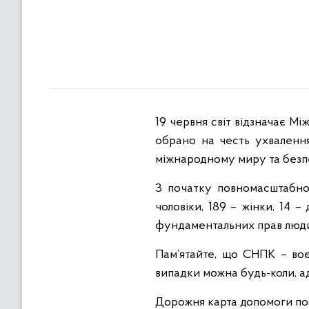
19 червня світ відзначає М
обрано на честь ухваленн
міжнародному миру та безпе
З початку повномасштабної
чоловіки, 189 – жінки, 14 
фундаментальних прав люд
Пам’ятайте, що СНПК – воє
випадки можна будь-коли, ад
Дорожня карта допомоги п