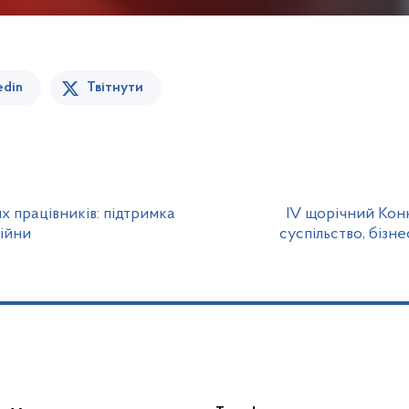
edin
Твітнути
х працівників: підтримка
IV щорічний Кон
війни
суспільство, бізн